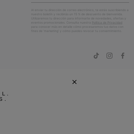
correo
Susc
electrónico
Al enviar tu dirección de correo electrónico, te estás suscribiendo a
nuestro boletín y recibirás un 15 % de descuento de bienvenida.
Utilizaremos tu dirección para informarte de novedades, ofertas y
eventos promocionales. Consulta nuestra
Política de Privacidad
para conocer más en detalle cómo procesaremos tus datos con
fines de ’marketing’ y cómo puedes revocar tu consentimiento.
EL.
S.