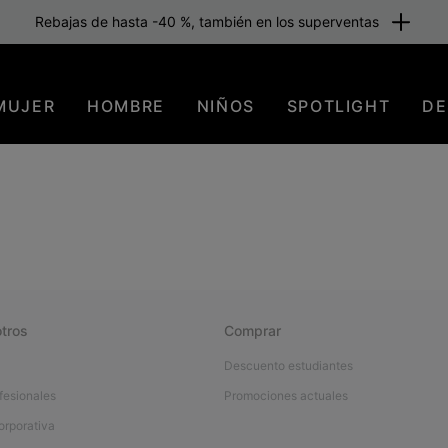
Rebajas de hasta -40 %, también en los superventas
MUJER
HOMBRE
NIÑOS
SPOTLIGHT
DE
tros
Comprar
Descuento estudiantes
fesionales
Promociones actuales
orporativa