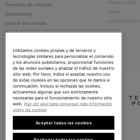
Afíliese a SOREL
Formulario de contacto
Prensa
Devoluciones
Accesibilidad: No
Desistir del contrato
Estado del pedido
Envío
Utilizamos cookies propias y de terceros y
Pago
tecnologías similares para personalizar el contenido
Preguntas frecuentes
y los anuncios publicitarios, proporcionar funciones
de las redes sociales y analizar el tráfico de nuestro
sitio web. Por favor, indica si aceptas nuestro uso
de estas cookies en las opciones que te damos a
continuación. Incluso si rechazas las cookies,
España
activaremos algunas que son estrictamente
TE
necesarias para el funcionamiento de nuestro sitio
P
©
2026
SOREL.Reservados todos los derechos.
web.
Haz clic aquí para conseguir más información
sobre las cookies
Política de Privacidad
Condiciones De Uso
Terminos de Venta
Garantí
Aceptar todas las cookies
Servicio al cliente: Lu. - Vi. de 9:00 a 13:00 y de 14:00 a 18:00
(+)34919015936
Rechazar todas las cookies