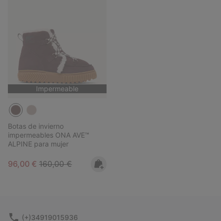
Impermeable
Botas de invierno
impermeables ONA AVE™
ALPINE para mujer
Sale price:
Regular price:
96,00 €
160,00 €
(+)34919015936