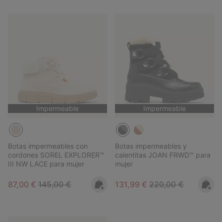
Impermeable
Impermeable
Botas impermeables con
Botas impermeables y
cordones SOREL EXPLORER™
calentitas JOAN FRWD™ para
III NW LACE para mujer
mujer
Sale price:
Regular price:
Sale price:
Regular price:
87,00 €
145,00 €
131,99 €
220,00 €