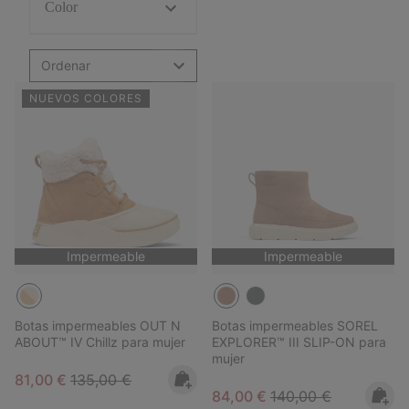
Color
Ordenar
NUEVOS COLORES
Impermeable
Impermeable
Botas impermeables OUT N
Botas impermeables SOREL
ABOUT™ IV Chillz para mujer
EXPLORER™ III SLIP-ON para
mujer
Sale price:
Regular price:
81,00 €
135,00 €
Sale price:
Regular price:
84,00 €
140,00 €