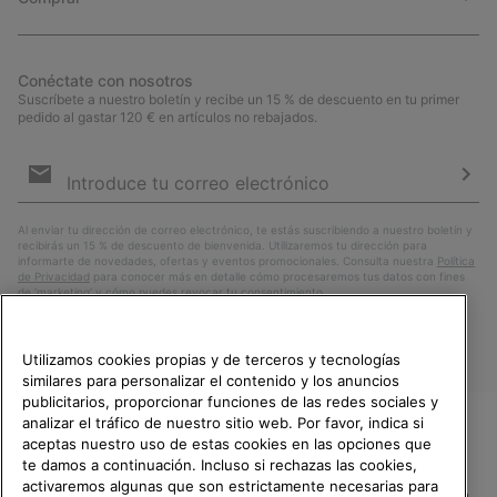
Conéctate con nosotros
Suscríbete a nuestro boletín y recibe un 15 % de descuento en tu primer
pedido al gastar 120 € en artículos no rebajados.
Suscripción
de
correo
Susc
electrónico
Al enviar tu dirección de correo electrónico, te estás suscribiendo a nuestro boletín y
recibirás un 15 % de descuento de bienvenida. Utilizaremos tu dirección para
informarte de novedades, ofertas y eventos promocionales. Consulta nuestra
Política
de Privacidad
para conocer más en detalle cómo procesaremos tus datos con fines
de ’marketing’ y cómo puedes revocar tu consentimiento.
Utilizamos cookies propias y de terceros y tecnologías
similares para personalizar el contenido y los anuncios
publicitarios, proporcionar funciones de las redes sociales y
analizar el tráfico de nuestro sitio web. Por favor, indica si
aceptas nuestro uso de estas cookies en las opciones que
TE DAMOS LA BIENVENIDA A
te damos a continuación. Incluso si rechazas las cookies,
SOREL.
activaremos algunas que son estrictamente necesarias para