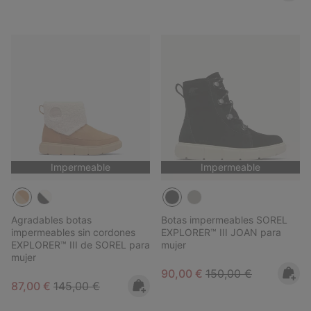
Impermeable
Impermeable
Agradables botas
Botas impermeables SOREL
impermeables sin cordones
EXPLORER™ III JOAN para
EXPLORER™ III de SOREL para
mujer
mujer
Sale price:
Regular price:
90,00 €
150,00 €
Sale price:
Regular price:
87,00 €
145,00 €