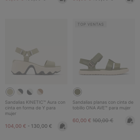
TOP VENTAS
Sandalias KINETIC™ Aura con
Sandalias planas con cinta de
cinta en forma de Y para
tobillo ONA AVE™ para mujer
mujer
Sale price:
Regular price:
60,00 €
100,00 €
Minimum sale price:
Maximum price:
104,00 €
-
130,00 €