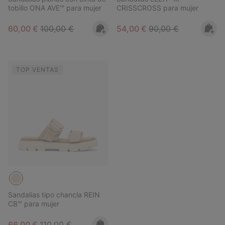
tobillo ONA AVE™ para mujer
CRISSCROSS para mujer
Sale price:
Regular price:
Sale price:
Regular price:
60,00 €
100,00 €
54,00 €
90,00 €
TOP VENTAS
Sandalias tipo chancla REIN
CB™ para mujer
Sale price:
Regular price:
66,00 €
110,00 €