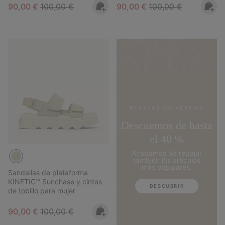
Sale price:
Regular price:
Sale price:
Regular price:
90,00 €
100,00 €
90,00 €
100,00 €
REBAJAS DE VERANO
Descuentos de hasta
el 40 %
Acabamos de rebajar
también los artículos
más populares.
Sandalias de plataforma
KINETIC™ Sunchase y cintas
DESCUBRIR
de tobillo para mujer
Sale price:
Regular price:
90,00 €
100,00 €