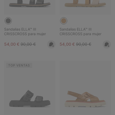
Sandalias ELLA™ III
Sandalias ELLA™ III
CRISSCROSS para mujer
CRISSCROSS para mujer
Sale price:
Regular price:
Sale price:
Regular price:
54,00 €
90,00 €
54,00 €
90,00 €
TOP VENTAS