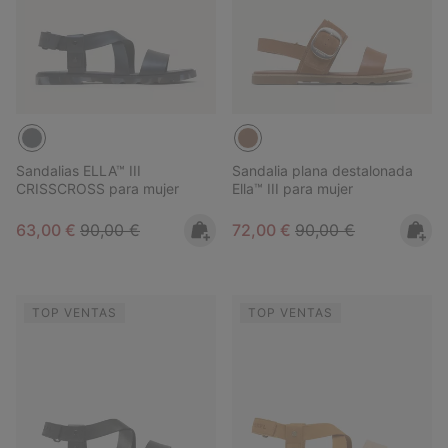
Sandalias ELLA™ III
Sandalia plana destalonada
CRISSCROSS para mujer
Ella™ III para mujer
Sale price:
Regular price:
Sale price:
Regular price:
63,00 €
90,00 €
72,00 €
90,00 €
TOP VENTAS
TOP VENTAS