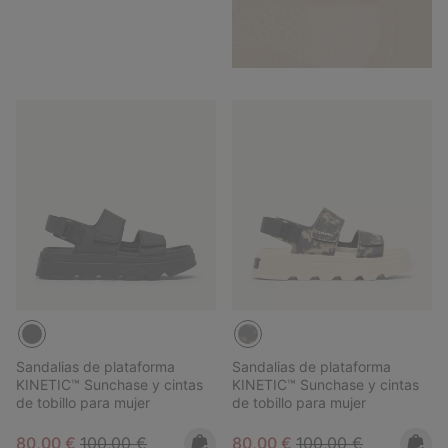
Sandalias de plataforma
Sandalias de plataforma
KINETIC™ Sunchase y cintas
KINETIC™ Sunchase y cintas
de tobillo para mujer
de tobillo para mujer
Sale price:
Regular price:
Sale price:
Regular price:
80,00 €
100,00 €
80,00 €
100,00 €