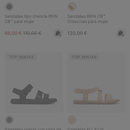
Sandalias tipo chancla REIN
Sandalias REIN CB™
CB™ para mujer
Crisscross para mujer
Sale price:
Regular price:
Regular price:
66,00 €
110,00 €
120,00 €
TOP VENTAS
TOP VENTAS
Sandalias planas con cinta de
Sandalias ELLA™ III