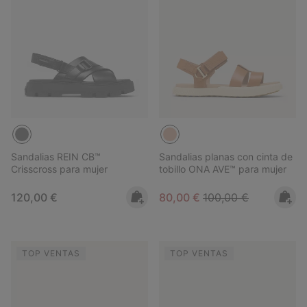
Sandalias REIN CB™
Sandalias planas con cinta de
Crisscross para mujer
tobillo ONA AVE™ para mujer
Regular price:
Sale price:
Regular price:
120,00 €
80,00 €
100,00 €
TOP VENTAS
TOP VENTAS