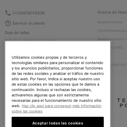
Acerca de Noso
(+)34919015936
Nuestra historia
Servicio al cliente
Oportunidades pro
Guía de tallas
Responsabilidad c
Guía de cuidado del calzado
Afíliese a SOREL
Formulario de contacto
Prensa
Utilizamos cookies propias y de terceros y
Devoluciones
tecnologías similares para personalizar el contenido
Accesibilidad: No
Desistir del contrato
y los anuncios publicitarios, proporcionar funciones
de las redes sociales y analizar el tráfico de nuestro
Estado del pedido
sitio web. Por favor, indica si aceptas nuestro uso
Envío
de estas cookies en las opciones que te damos a
continuación. Incluso si rechazas las cookies,
Pago
activaremos algunas que son estrictamente
TE
necesarias para el funcionamiento de nuestro sitio
Preguntas frecuentes
P
web.
Haz clic aquí para conseguir más información
sobre las cookies
Aceptar todas las cookies