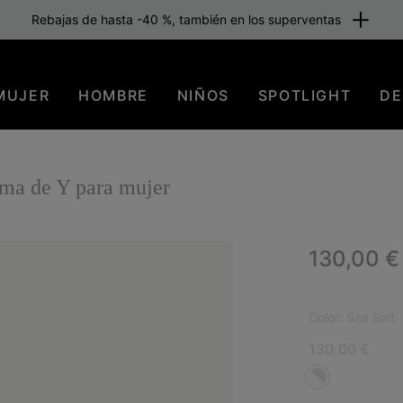
Rebajas de hasta -40 %, también en los superventas
MUJER
HOMBRE
NIÑOS
SPOTLIGHT
DE
ma de Y para mujer
Regular p
130,00 €
Color:
Sea Salt,
130,00 €