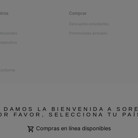
tros
Comprar
Descuento estudiantes
fesionales
Promociones actuales
orporativa
 conforme
 DAMOS LA BIENVENIDA A SOR
OR FAVOR, SELECCIONA TU PAÍ
Compras en línea disponibles