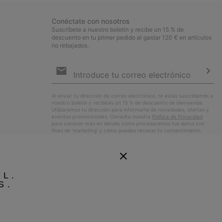
Conéctate con nosotros
Suscríbete a nuestro boletín y recibe un 15 % de
descuento en tu primer pedido al gastar 120 € en artículos
no rebajados.
Suscripción
de
correo
Susc
electrónico
Al enviar tu dirección de correo electrónico, te estás suscribiendo a
nuestro boletín y recibirás un 15 % de descuento de bienvenida.
Utilizaremos tu dirección para informarte de novedades, ofertas y
eventos promocionales. Consulta nuestra
Política de Privacidad
para conocer más en detalle cómo procesaremos tus datos con
fines de ’marketing’ y cómo puedes revocar tu consentimiento.
EL.
S.