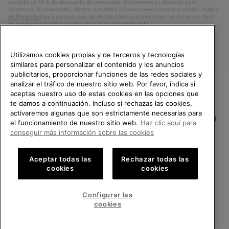
recibirás un 15 % de descuento de bienvenida. Utilizaremos tu dirección para
informarte de novedades, ofertas y eventos promocionales. Consulta nuestra
Política
de Privacidad
para conocer más en detalle cómo procesaremos tus datos con fines
de ’marketing’ y cómo puedes revocar tu consentimiento.
Utilizamos cookies propias y de terceros y tecnologías
similares para personalizar el contenido y los anuncios
publicitarios, proporcionar funciones de las redes sociales y
analizar el tráfico de nuestro sitio web. Por favor, indica si
aceptas nuestro uso de estas cookies en las opciones que
TE DAMOS LA BIENVENIDA A
te damos a continuación. Incluso si rechazas las cookies,
SOREL.
activaremos algunas que son estrictamente necesarias para
POR FAVOR, SELECCIONA TU
España
el funcionamiento de nuestro sitio web.
Haz clic aquí para
PAÍS.
conseguir más información sobre las cookies
©
2026
SOREL.Reservados todos los derechos.
Compras en línea disponibles
Política de Privacidad
Condiciones De Uso
Terminos de Venta
Aceptar todas las
Rechazar todas las
cookies
cookies
Garantía
Cookies
Impressum
Public CBCR
United States
Compra
en
Configurar las
Servicio al cliente: Lu. - Vi. de 9:00 a 13:00 y de 14:00 a 18:00
línea
Spain
España
Compra
(+)34919015936
cookies
disponi
en
línea