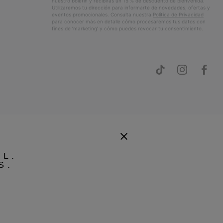
nuestro boletín y recibirás un 15 % de descuento de bienvenida.
Utilizaremos tu dirección para informarte de novedades, ofertas y
eventos promocionales. Consulta nuestra
Política de Privacidad
para conocer más en detalle cómo procesaremos tus datos con
fines de ’marketing’ y cómo puedes revocar tu consentimiento.
EL.
S.