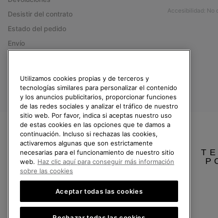
Accesibilidad: No
Desistir del contrato
Estado del pedido
Envío
Pago
Preguntas frecuentes
Utilizamos cookies propias y de terceros y
tecnologías similares para personalizar el contenido
y los anuncios publicitarios, proporcionar funciones
de las redes sociales y analizar el tráfico de nuestro
sitio web. Por favor, indica si aceptas nuestro uso
España
de estas cookies en las opciones que te damos a
continuación. Incluso si rechazas las cookies,
©
2026
SOREL.Reservados todos los derechos.
activaremos algunas que son estrictamente
TE
necesarias para el funcionamiento de nuestro sitio
Política de Privacidad
Condiciones De Uso
Terminos de Venta
Garantí
P
web.
Haz clic aquí para conseguir más información
sobre las cookies
Servicio al cliente: Lu. - Vi. de 9:00 a 13:00 y de 14:00 a 18:00
(+)34919015936
Aceptar todas las cookies
Rechazar todas las cookies