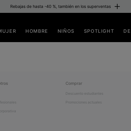
Rebajas de hasta -40 %, también en los superventas
MUJER
HOMBRE
NIÑOS
SPOTLIGHT
DE
tros
Comprar
Descuento estudiantes
fesionales
Promociones actuales
orporativa