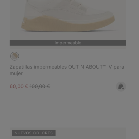
Impermeable
Zapatillas impermeables OUT N ABOUT™ IV para
mujer
Sale price:
Regular price:
60,00 €
100,00 €
NUEVOS COLORES