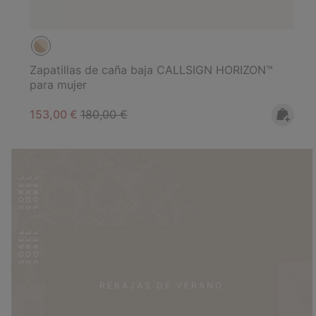
Zapatillas de caña baja CALLSIGN HORIZON™
para mujer
Sale price:
Regular price:
153,00 €
180,00 €
REBAJAS DE VERANO