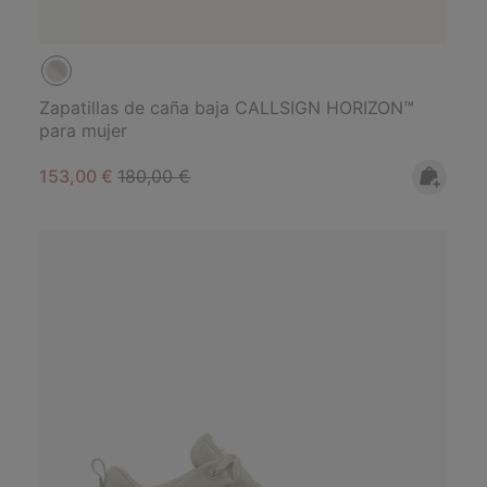
Zapatillas de caña baja CALLSIGN HORIZON™
para mujer
Sale price:
Regular price:
153,00 €
180,00 €