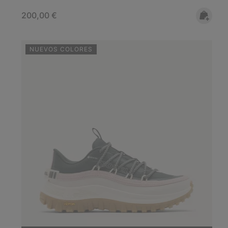
Regular price:
200,00 €
NUEVOS COLORES