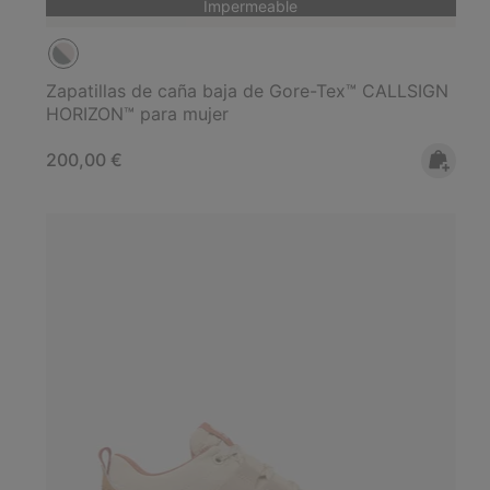
Impermeable
Zapatillas de caña baja de Gore-Tex™ CALLSIGN
HORIZON™ para mujer
Regular price:
200,00 €