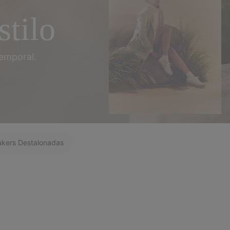
stilo
emporal.
kers Destalonadas