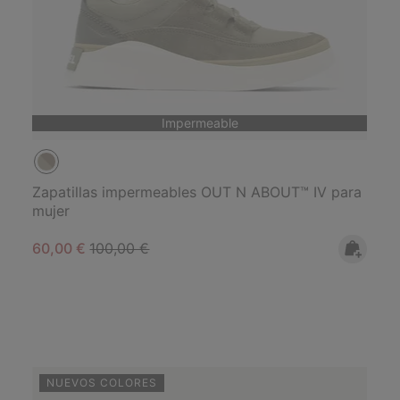
Impermeable
Zapatillas impermeables OUT N ABOUT™ IV para
mujer
Sale price:
Regular price:
60,00 €
100,00 €
NUEVOS COLORES