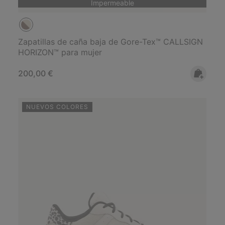
Impermeable
Zapatillas de caña baja de Gore-Tex™ CALLSIGN
HORIZON™ para mujer
Regular price:
200,00 €
NUEVOS COLORES