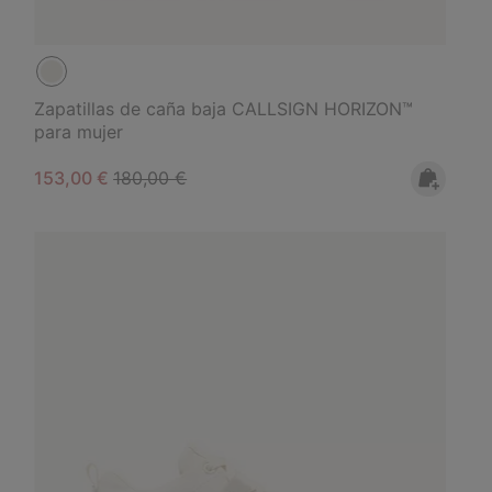
Zapatillas de caña baja CALLSIGN HORIZON™
para mujer
Sale price:
Regular price:
153,00 €
180,00 €