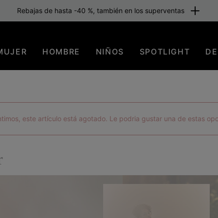
Envío gratuito para los miembros o a partir de 80 €. Únete ahora
MUJER
HOMBRE
NIÑOS
SPOTLIGHT
DE
timos, este artículo está agotado. Le podria gustar una de estas op
r