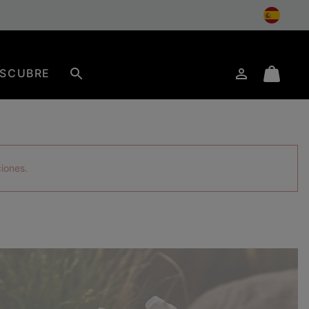
SCUBRE
Iniciar
Mini
Buscar
de
Cart
sesión
ciones.