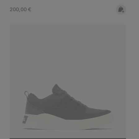
Regular price:
200,00 €