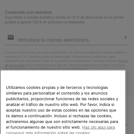
Conéctate con nosotros
Suscríbete a nuestro boletín y recibe un 15 % de descuento en tu primer
pedido al gastar 120 € en artículos no rebajados.
Suscripción
de
correo
Susc
electrónico
Al enviar tu dirección de correo electrónico, te estás suscribiendo a nuestro boletín y
recibirás un 15 % de descuento de bienvenida. Utilizaremos tu dirección para
informarte de novedades, ofertas y eventos promocionales. Consulta nuestra
Política
de Privacidad
para conocer más en detalle cómo procesaremos tus datos con fines
de ’marketing’ y cómo puedes revocar tu consentimiento.
Utilizamos cookies propias y de terceros y tecnologías
similares para personalizar el contenido y los anuncios
publicitarios, proporcionar funciones de las redes sociales y
analizar el tráfico de nuestro sitio web. Por favor, indica si
aceptas nuestro uso de estas cookies en las opciones que
TE DAMOS LA BIENVENIDA A
te damos a continuación. Incluso si rechazas las cookies,
SOREL.
activaremos algunas que son estrictamente necesarias para
POR FAVOR, SELECCIONA TU
España
el funcionamiento de nuestro sitio web.
Haz clic aquí para
PAÍS.
conseguir más información sobre las cookies