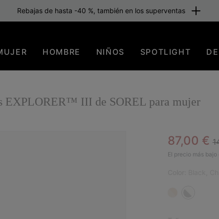
Rebajas de hasta -40 %, también en los superventas
MUJER
HOMBRE
NIÑOS
SPOTLIGHT
DE
ones EXPLORER™ III de SOREL para mujer
R
Sale pric
87,00 €
1
El precio más bajo 
Color:
Black, Ch