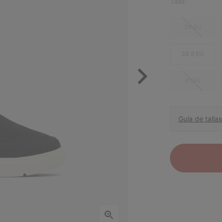
Talla:
36 EU
38.5 EU
41 EU
Guía de tallas