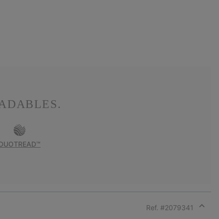
ADABLES.
DUOTREAD™
Ref. #
2079341
Expan