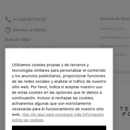
Acerca de Noso
(+)34919015936
Nuestra historia
Servicio al cliente
Oportunidades pro
Guía de tallas
Responsabilidad c
Guía de cuidado del calzado
Afíliese a SOREL
Formulario de contacto
Prensa
Utilizamos cookies propias y de terceros y
Devoluciones
tecnologías similares para personalizar el contenido
Accesibilidad: No
Desistir del contrato
y los anuncios publicitarios, proporcionar funciones
de las redes sociales y analizar el tráfico de nuestro
Estado del pedido
sitio web. Por favor, indica si aceptas nuestro uso
Envío
de estas cookies en las opciones que te damos a
continuación. Incluso si rechazas las cookies,
Pago
activaremos algunas que son estrictamente
TE
necesarias para el funcionamiento de nuestro sitio
Preguntas frecuentes
P
web.
Haz clic aquí para conseguir más información
sobre las cookies