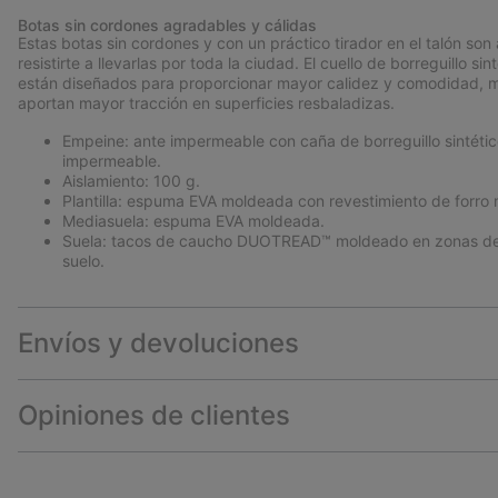
Botas sin cordones agradables y cálidas
Estas botas sin cordones y con un práctico tirador en el talón s
resistirte a llevarlas por toda la ciudad. El cuello de borreguillo s
están diseñados para proporcionar mayor calidez y comodidad, m
aportan mayor tracción en superficies resbaladizas.
Empeine: ante impermeable con caña de borreguillo sintético
impermeable.
Aislamiento: 100 g.
Plantilla: espuma EVA moldeada con revestimiento de forro 
Mediasuela: espuma EVA moldeada.
Suela: tacos de caucho DUOTREAD™ moldeado en zonas de t
suelo.
Envíos y devoluciones
Opiniones de clientes