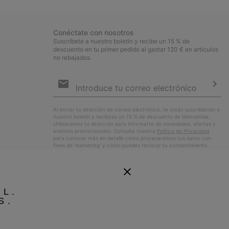
Conéctate con nosotros
Suscríbete a nuestro boletín y recibe un 15 % de
descuento en tu primer pedido al gastar 120 € en artículos
no rebajados.
Suscripción
de
correo
Susc
electrónico
Al enviar tu dirección de correo electrónico, te estás suscribiendo a
nuestro boletín y recibirás un 15 % de descuento de bienvenida.
Utilizaremos tu dirección para informarte de novedades, ofertas y
eventos promocionales. Consulta nuestra
Política de Privacidad
para conocer más en detalle cómo procesaremos tus datos con
fines de ’marketing’ y cómo puedes revocar tu consentimiento.
EL.
S.