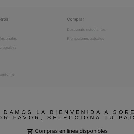
tros
Comprar
Descuento estudiantes
fesionales
Promociones actuales
orporativa
 conforme
 DAMOS LA BIENVENIDA A SOR
OR FAVOR, SELECCIONA TU PAÍ
Compras en línea disponibles