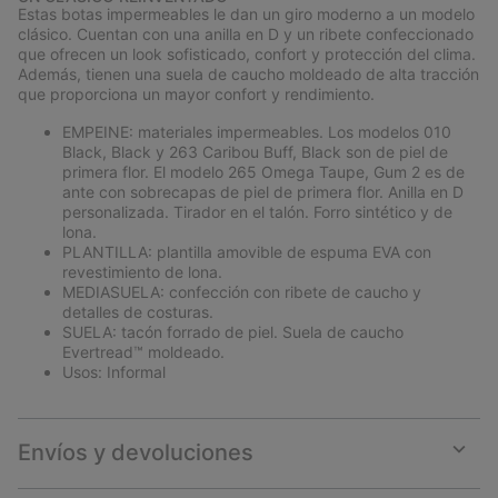
collap
Estas botas impermeables le dan un giro moderno a un modelo
sectio
clásico. Cuentan con una anilla en D y un ribete confeccionado
que ofrecen un look sofisticado, confort y protección del clima.
Además, tienen una suela de caucho moldeado de alta tracción
que proporciona un mayor confort y rendimiento.
EMPEINE: materiales impermeables. Los modelos 010
Black, Black y 263 Caribou Buff, Black son de piel de
primera flor. El modelo 265 Omega Taupe, Gum 2 es de
ante con sobrecapas de piel de primera flor. Anilla en D
personalizada. Tirador en el talón. Forro sintético y de
lona.
PLANTILLA: plantilla amovible de espuma EVA con
revestimiento de lona.
MEDIASUELA: confección con ribete de caucho y
detalles de costuras.
SUELA: tacón forrado de piel. Suela de caucho
Evertread™ moldeado.
Usos: Informal
Envíos y devoluciones
Expan
or