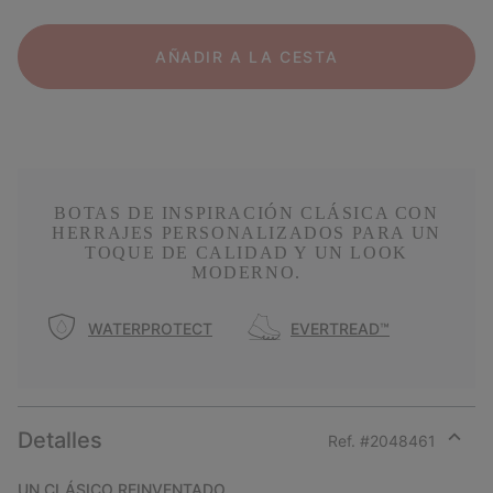
AÑADIR A LA CESTA
BOTAS DE INSPIRACIÓN CLÁSICA CON
HERRAJES PERSONALIZADOS PARA UN
TOQUE DE CALIDAD Y UN LOOK
MODERNO.
WATERPROTECT
EVERTREAD™
Detalles
Ref. #
2048461
Expan
or
UN CLÁSICO REINVENTADO