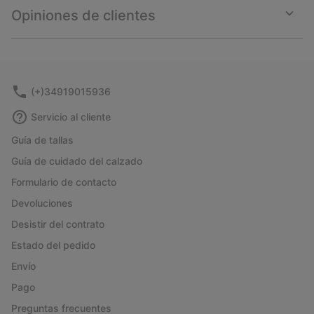
collap
Opiniones de clientes
sectio
Expan
or
collap
sectio
(+)34919015936
Servicio al cliente
Guía de tallas
Guía de cuidado del calzado
Formulario de contacto
Devoluciones
Desistir del contrato
Estado del pedido
Envío
Pago
Preguntas frecuentes