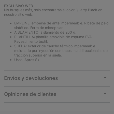
EXCLUSIVO WEB
No busques más, solo encontrarás el color Quarry Black en
nuestro sitio web.
EMPEINE: empeine de ante impermeable. Ribete de pelo
sintético. Forro de micropolar.
AISLAMIENTO: aislamiento de 200 g.
PLANTILLA: plantilla amovible de espuma EVA.
Revestimiento textil.
SUELA: exterior de caucho térmico impermeable
moldeado por inyección con tacos multidireccionales de
tracción superior en la suela.
Usos: Apres Ski
Envíos y devoluciones
Expan
or
collap
Opiniones de clientes
sectio
Expan
or
collap
sectio