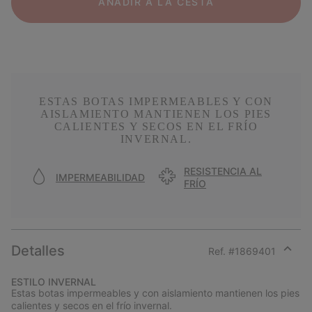
AÑADIR A LA CESTA
ESTAS BOTAS IMPERMEABLES Y CON
AISLAMIENTO MANTIENEN LOS PIES
CALIENTES Y SECOS EN EL FRÍO
INVERNAL.
RESISTENCIA AL
IMPERMEABILIDAD
FRÍO
Detalles
Ref. #
1869401
Expan
or
ESTILO INVERNAL
collap
Estas botas impermeables y con aislamiento mantienen los pies
sectio
calientes y secos en el frío invernal.