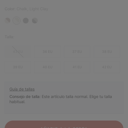
Color:
Chalk, Light Clay
Talla:
43 EU
36 EU
37 EU
38 EU
39 EU
40 EU
41 EU
42 EU
Guía de tallas
Consejo de talla:
Este artículo talla normal. Elige tu talla
habitual.