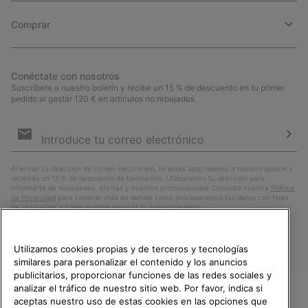
Comprar
Conéctate con nosotros
Suscríbete a nuestro boletín y recibe un 15 % de descuento en tu primer
pedido al gastar 120 € en artículos no rebajados.
Suscripción
de
correo
Susc
electrónico
Al enviar tu dirección de correo electrónico, te estás suscribiendo a nuestro boletín y
recibirás un 15 % de descuento de bienvenida. Utilizaremos tu dirección para
informarte de novedades, ofertas y eventos promocionales. Consulta nuestra
Política
de Privacidad
para conocer más en detalle cómo procesaremos tus datos con fines
de ’marketing’ y cómo puedes revocar tu consentimiento.
Utilizamos cookies propias y de terceros y tecnologías
similares para personalizar el contenido y los anuncios
publicitarios, proporcionar funciones de las redes sociales y
analizar el tráfico de nuestro sitio web. Por favor, indica si
aceptas nuestro uso de estas cookies en las opciones que