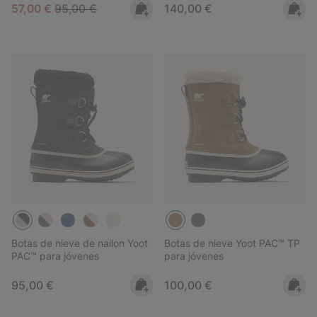
Sale price:
Regular price:
Regular price:
57,00 €
95,00 €
140,00 €
Botas de nieve de nailon Yoot
Botas de nieve Yoot PAC™ TP
PAC™ para jóvenes
para jóvenes
Regular price:
Regular price:
95,00 €
100,00 €