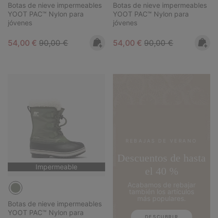
Botas de nieve impermeables
Botas de nieve impermeables
YOOT PAC™ Nylon para
YOOT PAC™ Nylon para
jóvenes
jóvenes
Sale price:
Regular price:
Sale price:
Regular price:
54,00 €
90,00 €
54,00 €
90,00 €
REBAJAS DE VERANO
Descuentos de hasta
Impermeable
el 40 %
Acabamos de rebajar
también los artículos
más populares.
Botas de nieve impermeables
YOOT PAC™ Nylon para
DESCUBRIR