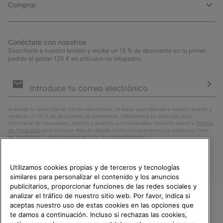
Comprar
Conéctate con nosotros
Suscríbete a nuestro boletín y recibe un 15 % de descuento en tu primer
pedido al gastar 120 € en artículos no rebajados.
Suscripción
de
correo
Susc
electrónico
Al enviar tu dirección de correo electrónico, te estás suscribiendo a nuestro boletín y
recibirás un 15 % de descuento de bienvenida. Utilizaremos tu dirección para
informarte de novedades, ofertas y eventos promocionales. Consulta nuestra
Política
de Privacidad
para conocer más en detalle cómo procesaremos tus datos con fines
de ’marketing’ y cómo puedes revocar tu consentimiento.
Utilizamos cookies propias y de terceros y tecnologías
similares para personalizar el contenido y los anuncios
publicitarios, proporcionar funciones de las redes sociales y
analizar el tráfico de nuestro sitio web. Por favor, indica si
aceptas nuestro uso de estas cookies en las opciones que
TE DAMOS LA BIENVENIDA A
te damos a continuación. Incluso si rechazas las cookies,
SOREL.