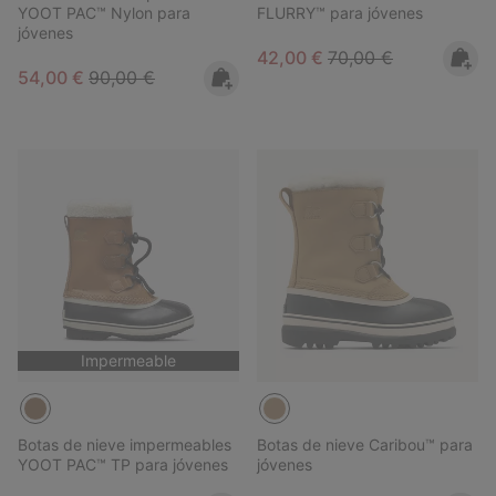
YOOT PAC™ Nylon para
FLURRY™ para jóvenes
jóvenes
Sale price:
Regular price:
42,00 €
70,00 €
Sale price:
Regular price:
54,00 €
90,00 €
Impermeable
Botas de nieve impermeables
Botas de nieve Caribou™ para
YOOT PAC™ TP para jóvenes
jóvenes