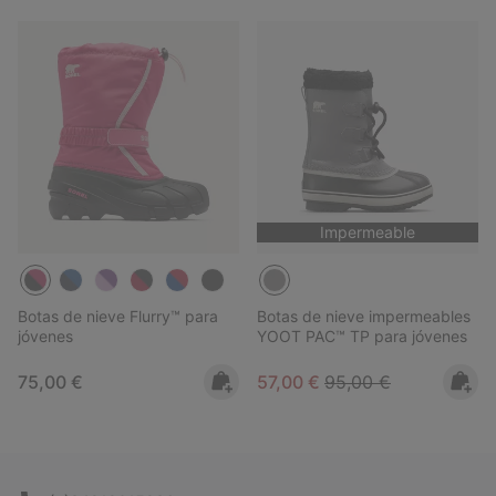
Impermeable
Botas de nieve Flurry™ para
Botas de nieve impermeables
jóvenes
YOOT PAC™ TP para jóvenes
Regular price:
Sale price:
Regular price:
75,00 €
57,00 €
95,00 €