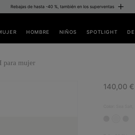
Rebajas de hasta -40 %, también en los superventas
MUJER
HOMBRE
NIÑOS
SPOTLIGHT
DE
 para mujer
Regular p
140,00 €
NUE
Color:
Sea Salt,