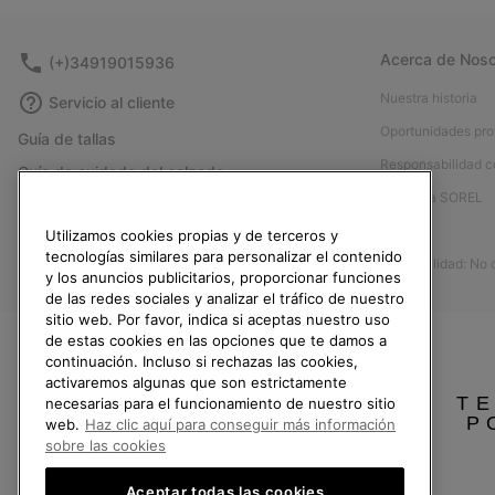
Acerca de Noso
(+)34919015936
Nuestra historia
Servicio al cliente
Oportunidades pro
Guía de tallas
Responsabilidad c
Guía de cuidado del calzado
Afíliese a SOREL
Formulario de contacto
Prensa
Utilizamos cookies propias y de terceros y
Devoluciones
tecnologías similares para personalizar el contenido
Accesibilidad: No
Desistir del contrato
y los anuncios publicitarios, proporcionar funciones
de las redes sociales y analizar el tráfico de nuestro
Estado del pedido
sitio web. Por favor, indica si aceptas nuestro uso
Envío
de estas cookies en las opciones que te damos a
continuación. Incluso si rechazas las cookies,
Pago
activaremos algunas que son estrictamente
TE
necesarias para el funcionamiento de nuestro sitio
Preguntas frecuentes
P
web.
Haz clic aquí para conseguir más información
sobre las cookies
Aceptar todas las cookies