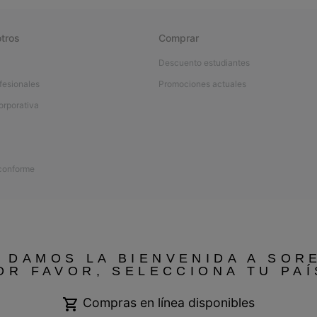
tros
Comprar
Descuento estudiantes
fesionales
Promociones actuales
orporativa
 conforme
 DAMOS LA BIENVENIDA A SOR
OR FAVOR, SELECCIONA TU PAÍ
Compras en línea disponibles