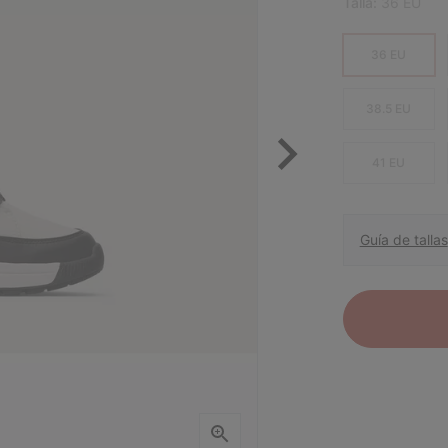
Talla:
36 EU
36 EU
38.5 EU
41 EU
Guía de tallas