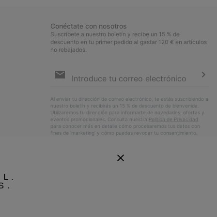
Conéctate con nosotros
Suscríbete a nuestro boletín y recibe un 15 % de
descuento en tu primer pedido al gastar 120 € en artículos
no rebajados.
Suscripción
de
correo
Susc
electrónico
Al enviar tu dirección de correo electrónico, te estás suscribiendo a
nuestro boletín y recibirás un 15 % de descuento de bienvenida.
Utilizaremos tu dirección para informarte de novedades, ofertas y
eventos promocionales. Consulta nuestra
Política de Privacidad
para conocer más en detalle cómo procesaremos tus datos con
fines de ’marketing’ y cómo puedes revocar tu consentimiento.
EL.
S.