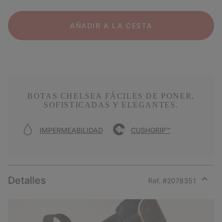
AÑADIR A LA CESTA
BOTAS CHELSEA FÁCILES DE PONER,
SOFISTICADAS Y ELEGANTES.
IMPERMEABILIDAD
CUSHGRIP™
Detalles
Ref. #
2078351
Expan
or
collap
sectio