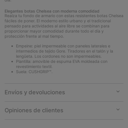
Elegantes botas Chelsea con moderna comodidad
Realza tu fondo de armario con estas resistentes botas Chelsea
fáciles de poner. El moderno estilo urbano y el tradicional
pensado para actividades al aire libre se combinan para
proporcionar mayor comodidad durante todo el día y
protección frente al mal tiempo.
Empeine: piel impermeable con paneles laterales e
intermedios de tejido Gore. Tiradores en el talón y la
lengüeta. Los cordones no son impermeables.
Plantilla: amovible de espuma EVA moldeada con
revestimiento textil.
Suela: CUSHGRIP™.
Envíos y devoluciones
Expan
or
collap
Opiniones de clientes
sectio
Expan
or
collap