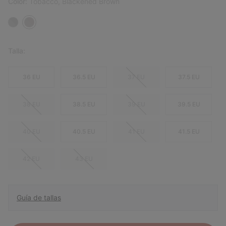
Color:
Tobacco, Blackened Brown
Talla:
36 EU
36.5 EU
37 EU
37.5 EU
38 EU
38.5 EU
39 EU
39.5 EU
40 EU
40.5 EU
41 EU
41.5 EU
42 EU
43 EU
Guía de tallas