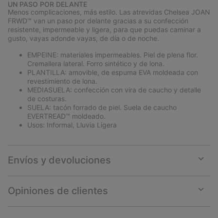
UN PASO POR DELANTE
collap
Menos complicaciones, más estilo. Las atrevidas Chelsea JOAN
sectio
FRWD™ van un paso por delante gracias a su confección
resistente, impermeable y ligera, para que puedas caminar a
gusto, vayas adonde vayas, de día o de noche.
EMPEINE: materiales impermeables. Piel de plena flor.
Cremallera lateral. Forro sintético y de lona.
PLANTILLA: amovible, de espuma EVA moldeada con
revestimiento de lona.
MEDIASUELA: confección con vira de caucho y detalle
de costuras.
SUELA: tacón forrado de piel. Suela de caucho
EVERTREAD™ moldeado.
Usos: Informal, Lluvia Ligera
Envíos y devoluciones
Expan
or
collap
Opiniones de clientes
sectio
Expan
or
collap