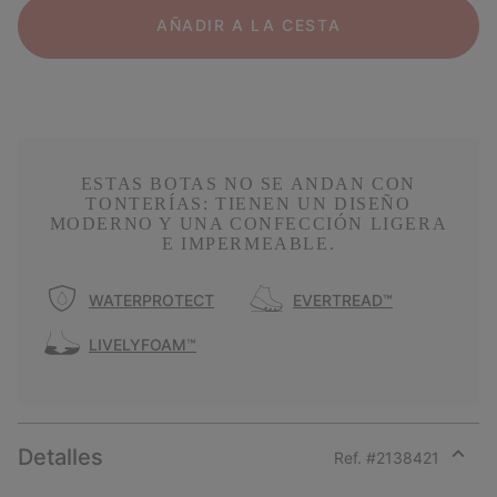
AÑADIR A LA CESTA
ESTAS BOTAS NO SE ANDAN CON
TONTERÍAS: TIENEN UN DISEÑO
MODERNO Y UNA CONFECCIÓN LIGERA
E IMPERMEABLE.
WATERPROTECT
EVERTREAD™
LIVELYFOAM™
Detalles
Ref. #
2138421
Expan
or