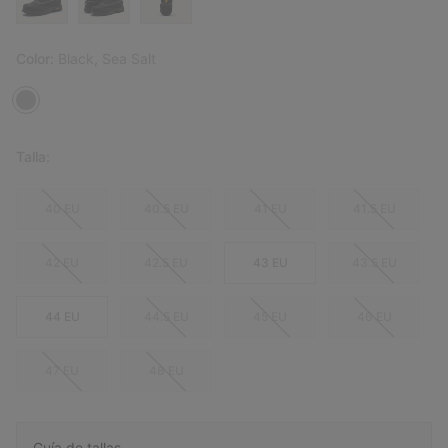
Color:
Black, Sea Salt
Talla:
40 EU
40.5 EU
41 EU
41.5 EU
42 EU
42.5 EU
43 EU
43.5 EU
44 EU
44.5 EU
45 EU
46 EU
47 EU
48 EU
Guía de tallas