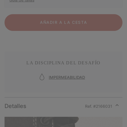
AÑADIR A LA CESTA
LA DISCIPLINA DEL DESAFÍO
IMPERMEABILIDAD
Detalles
Ref. #
2166031
Expan
or
collap
sectio