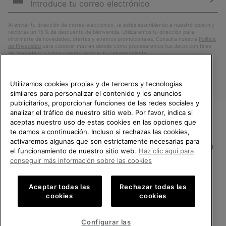
correo
Susc
electrónico
Al enviar tu dirección de correo electrónico, te estás suscribiendo a nuestro boletín y
recibirás un 15 % de descuento de bienvenida. Utilizaremos tu dirección para
informarte de novedades, ofertas y eventos promocionales. Consulta nuestra
Política
de Privacidad
para conocer más en detalle cómo procesaremos tus datos con fines
de ’marketing’ y cómo puedes revocar tu consentimiento.
Utilizamos cookies propias y de terceros y tecnologías
similares para personalizar el contenido y los anuncios
publicitarios, proporcionar funciones de las redes sociales y
analizar el tráfico de nuestro sitio web. Por favor, indica si
aceptas nuestro uso de estas cookies en las opciones que
TE DAMOS LA BIENVENIDA A
te damos a continuación. Incluso si rechazas las cookies,
SOREL.
activaremos algunas que son estrictamente necesarias para
POR FAVOR, SELECCIONA TU
España
el funcionamiento de nuestro sitio web.
Haz clic aquí para
PAÍS.
conseguir más información sobre las cookies
©
2026
SOREL.Reservados todos los derechos.
Compras en línea disponibles
Política de Privacidad
Condiciones De Uso
Terminos de Venta
Aceptar todas las
Rechazar todas las
cookies
cookies
Garantía
Cookies
Impressum
Public CBCR
United States
Compra
en
Configurar las
Servicio al cliente: Lu. - Vi. de 9:00 a 13:00 y de 14:00 a 18:00