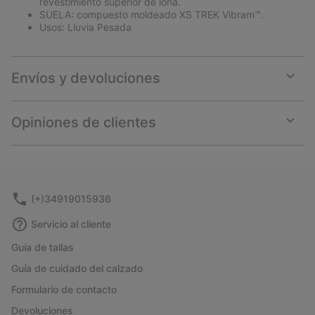
revestimiento superior de lona.
SUELA: compuesto moldeado XS TREK Vibram™.
Usos: Lluvia Pesada
Envíos y devoluciones
Expan
or
collap
Opiniones de clientes
sectio
Expan
or
collap
sectio
(+)34919015936
Servicio al cliente
Guía de tallas
Guía de cuidado del calzado
Formulario de contacto
Devoluciones