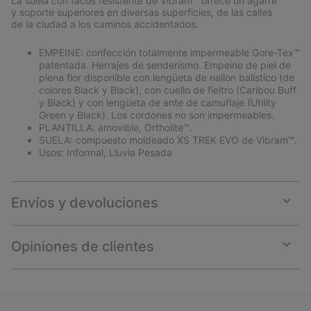
La suela con tacos resistente de Vibram™ ofrece un agarre
y soporte superiores en diversas superficies, de las calles
de la ciudad a los caminos accidentados.
EMPEINE: confección totalmente impermeable Gore-Tex™
patentada. Herrajes de senderismo. Empeine de piel de
plena flor disponible con lengüeta de nailon balístico (de
colores Black y Black), con cuello de fieltro (Caribou Buff
y Black) y con lengüeta de ante de camuflaje (Utility
Green y Black). Los cordones no son impermeables.
PLANTILLA: amovible, Ortholite™.
SUELA: compuesto moldeado XS TREK EVO de Vibram™.
Usos: Informal, Lluvia Pesada
Envíos y devoluciones
Expan
or
collap
Opiniones de clientes
sectio
Expan
or
collap
sectio