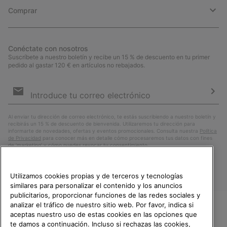
Comprar
Conéctate con nosotros
Suscríbete a nuestro boletín y recibe un 15 % de descuento en tu primer
pedido al gastar 120 € en artículos no rebajados.
Suscripción
de
correo
Susc
electrónico
Al enviar tu dirección de correo electrónico, te estás suscribiendo a nuestro boletín y
recibirás un 15 % de descuento de bienvenida. Utilizaremos tu dirección para
informarte de novedades, ofertas y eventos promocionales. Consulta nuestra
Política
de Privacidad
para conocer más en detalle cómo procesaremos tus datos con fines
de ’marketing’ y cómo puedes revocar tu consentimiento.
Utilizamos cookies propias y de terceros y tecnologías
similares para personalizar el contenido y los anuncios
publicitarios, proporcionar funciones de las redes sociales y
analizar el tráfico de nuestro sitio web. Por favor, indica si
aceptas nuestro uso de estas cookies en las opciones que
TE DAMOS LA BIENVENIDA A
te damos a continuación. Incluso si rechazas las cookies,