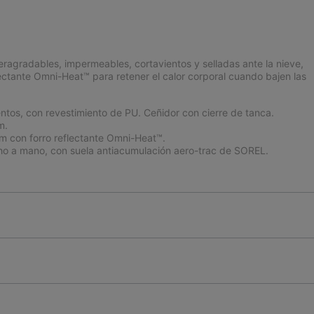
peragradables, impermeables, cortavientos y selladas ante la nieve,
flectante Omni-Heat™ para retener el calor corporal cuando bajen las
entos, con revestimiento de PU. Ceñidor con cierre de tanca.
m.
m con forro reflectante Omni-Heat™.
o a mano, con suela antiacumulación aero-trac de SOREL.