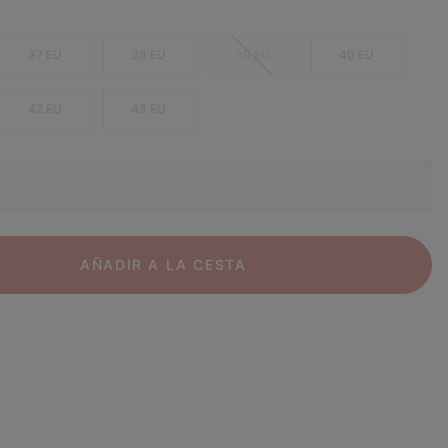
37 EU
38 EU
39 EU
40 EU
42 EU
43 EU
AÑADIR A LA CESTA