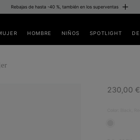
Rebajas de hasta -40 %, también en los superventas
MUJER
HOMBRE
NIÑOS
SPOTLIGHT
DE
er
Regular p
230,00 €
ICO
Color:
Black, Re