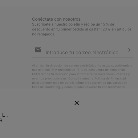
Conéctate con nosotros
Suscríbete a nuestro boletín y recibe un 15 % de
descuento en tu primer pedido al gastar 120 € en artículos
no rebajados.
Suscripción
de
correo
Susc
electrónico
Al enviar tu dirección de correo electrónico, te estás suscribiendo a
nuestro boletín y recibirás un 15 % de descuento de bienvenida.
Utilizaremos tu dirección para informarte de novedades, ofertas y
eventos promocionales. Consulta nuestra
Política de Privacidad
para conocer más en detalle cómo procesaremos tus datos con
fines de ’marketing’ y cómo puedes revocar tu consentimiento.
EL.
S.