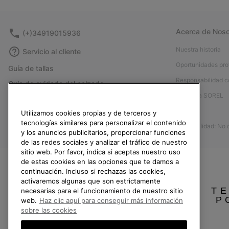
Acerca de Noso
(+)34919015936
Nuestra historia
Servicio al cliente
Oportunidades pro
Guía de tallas
Responsabilidad c
Guía de cuidado del calzado
Afíliese a SOREL
Formulario de contacto
Prensa
Utilizamos cookies propias y de terceros y
Devoluciones
tecnologías similares para personalizar el contenido
Accesibilidad: No
Desistir del contrato
y los anuncios publicitarios, proporcionar funciones
de las redes sociales y analizar el tráfico de nuestro
Estado del pedido
sitio web. Por favor, indica si aceptas nuestro uso
Envío
de estas cookies en las opciones que te damos a
continuación. Incluso si rechazas las cookies,
Pago
activaremos algunas que son estrictamente
TE
necesarias para el funcionamiento de nuestro sitio
Preguntas frecuentes
P
web.
Haz clic aquí para conseguir más información
sobre las cookies