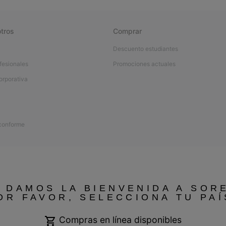
tros
Comprar
Descuento estudiantes
fesionales
Promociones actuales
orporativa
 conforme
 DAMOS LA BIENVENIDA A SOR
OR FAVOR, SELECCIONA TU PAÍ
Compras en línea disponibles