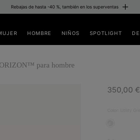
Rebajas de hasta -40 %, también en los superventas
MUJER
HOMBRE
NIÑOS
SPOTLIGHT
DE
HORIZON™ para hombre
Regular p
350,00 €
Color:
Utility Gr