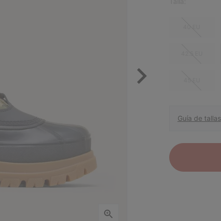
Talla:
40 EU
42.5 EU
45 EU
Guía de tallas