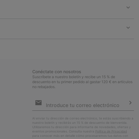
Expan
or
collap
sectio
Expan
or
collap
sectio
Conéctate con nosotros
Suscríbete a nuestro boletín y recibe un 15 % de
descuento en tu primer pedido al gastar 120 € en artículos
no rebajados.
Suscripción
de
correo
Susc
electrónico
Al enviar tu dirección de correo electrónico, te estás suscribiendo a
nuestro boletín y recibirás un 15 % de descuento de bienvenida.
Utilizaremos tu dirección para informarte de novedades, ofertas y
eventos promocionales. Consulta nuestra
Política de Privacidad
para conocer más en detalle cómo procesaremos tus datos con