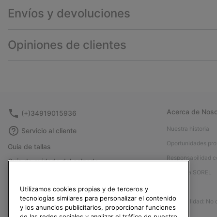
Envíos y devoluciones
Opiniones de clientes
Acerca de Noso
(+)34919015936
Nuestra historia
Servicio al cliente
Oportunidades pro
Guía de tallas
Responsabilidad c
Guía de cuidado del calzado
Afíliese a SOREL
Formulario de contacto
Prensa
Utilizamos cookies propias y de terceros y
Devoluciones
tecnologías similares para personalizar el contenido
Accesibilidad: No
Desistir del contrato
y los anuncios publicitarios, proporcionar funciones
de las redes sociales y analizar el tráfico de nuestro