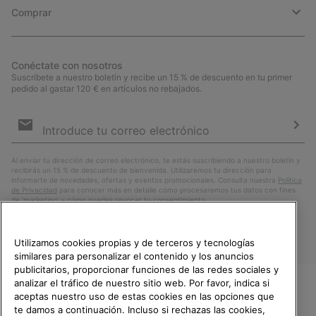
Comprar
Conéctate con nosotros
Suscríbete a nuestro boletín y recibe un 15 % de descuento en tu primer
pedido al gastar 120 € en artículos no rebajados.
Suscripción
de
correo
Susc
electrónico
Al enviar tu dirección de correo electrónico, te estás suscribiendo a nuestro boletín y
recibirás un 15 % de descuento de bienvenida. Utilizaremos tu dirección para
informarte de novedades, ofertas y eventos promocionales. Consulta nuestra
Política
de Privacidad
para conocer más en detalle cómo procesaremos tus datos con fines
de ’marketing’ y cómo puedes revocar tu consentimiento.
Utilizamos cookies propias y de terceros y tecnologías
similares para personalizar el contenido y los anuncios
publicitarios, proporcionar funciones de las redes sociales y
analizar el tráfico de nuestro sitio web. Por favor, indica si
aceptas nuestro uso de estas cookies en las opciones que
TE DAMOS LA BIENVENIDA A
te damos a continuación. Incluso si rechazas las cookies,