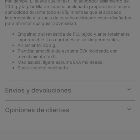
mal tiempo. El suave cuello textil, el acogedor aislamiento de
200 g y la plantilla de caucho acolchada proporcionan mayor
comodidad durante todo el día, mientras que el acabado
impermeable y la suela de caucho moldeado están diseñados
para afrontar cualquier adversidad.
Empeine: piel revestida de PU, tejido y ante totalmente
impermeable. Los cordones no son impermeables.
Aislamiento: 200 g.
Plantilla: amovible de espuma EVA moldeada con
revestimiento textil.
Mediasuela: ligera espuma EVA moldeada.
Suela: caucho moldeado.
Envíos y devoluciones
Expan
or
collap
Opiniones de clientes
sectio
Expan
or
collap
sectio