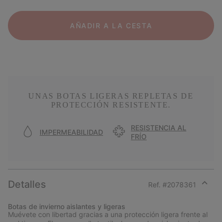
AÑADIR A LA CESTA
UNAS BOTAS LIGERAS REPLETAS DE
PROTECCIÓN RESISTENTE.
RESISTENCIA AL
IMPERMEABILIDAD
FRÍO
Detalles
Ref. #
2078361
Expan
or
Botas de invierno aislantes y ligeras
collap
Muévete con libertad gracias a una protección ligera frente al
sectio