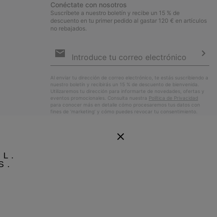
Conéctate con nosotros
Suscríbete a nuestro boletín y recibe un 15 % de
descuento en tu primer pedido al gastar 120 € en artículos
no rebajados.
Suscripción
de
correo
Susc
electrónico
Al enviar tu dirección de correo electrónico, te estás suscribiendo a
nuestro boletín y recibirás un 15 % de descuento de bienvenida.
Utilizaremos tu dirección para informarte de novedades, ofertas y
eventos promocionales. Consulta nuestra
Política de Privacidad
para conocer más en detalle cómo procesaremos tus datos con
fines de ’marketing’ y cómo puedes revocar tu consentimiento.
EL.
S.