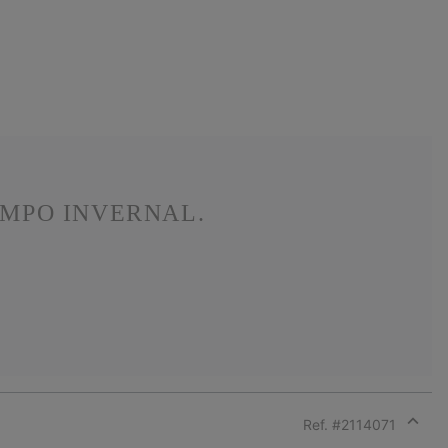
EMPO INVERNAL.
Ref. #
2114071
Expan