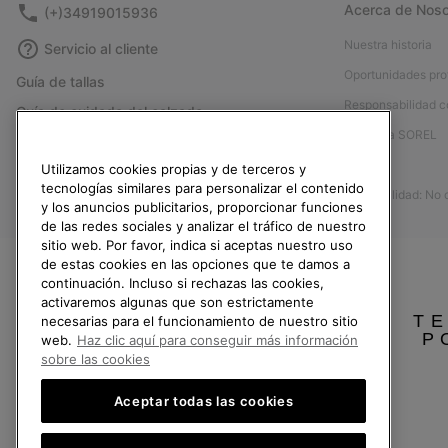
Acerca de Noso
(+)34919015936
Nuestra historia
Servicio al cliente
Oportunidades pro
Guía de tallas
Responsabilidad c
Guía de cuidado del calzado
Afíliese a SOREL
Formulario de contacto
Prensa
Utilizamos cookies propias y de terceros y
Devoluciones
tecnologías similares para personalizar el contenido
Accesibilidad: No
Desistir del contrato
y los anuncios publicitarios, proporcionar funciones
de las redes sociales y analizar el tráfico de nuestro
Estado del pedido
sitio web. Por favor, indica si aceptas nuestro uso
Envío
de estas cookies en las opciones que te damos a
continuación. Incluso si rechazas las cookies,
Pago
activaremos algunas que son estrictamente
TE
necesarias para el funcionamiento de nuestro sitio
Preguntas frecuentes
P
web.
Haz clic aquí para conseguir más información
sobre las cookies
Aceptar todas las cookies
España