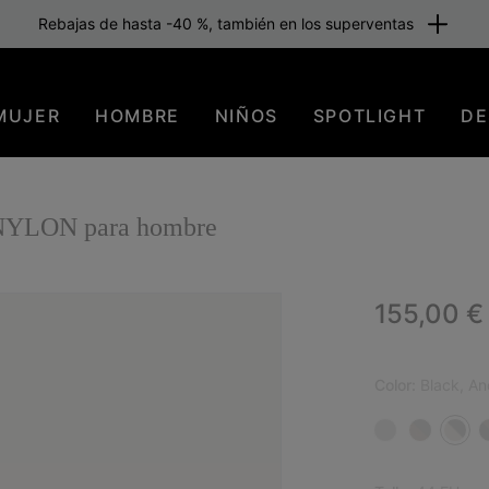
Rebajas de hasta -40 %, también en los superventas
MUJER
HOMBRE
NIÑOS
SPOTLIGHT
DE
 NYLON para hombre
Regular p
155,00 €
NUE
Color:
Black, Anc