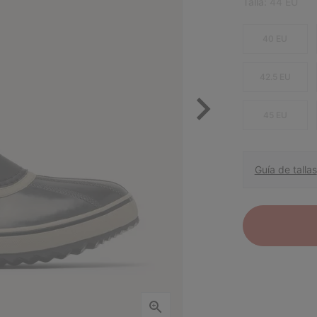
Talla:
44 EU
40 EU
42.5 EU
45 EU
Guía de tallas