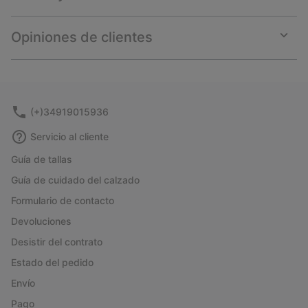
Expan
or
collap
Opiniones de clientes
sectio
Expan
or
collap
sectio
(+)34919015936
Servicio al cliente
Guía de tallas
Guía de cuidado del calzado
Formulario de contacto
Devoluciones
Desistir del contrato
Estado del pedido
Envío
Pago