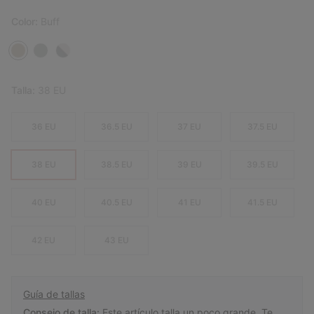
Color:
Buff
Talla:
38 EU
36 EU
36.5 EU
37 EU
37.5 EU
38 EU
38.5 EU
39 EU
39.5 EU
40 EU
40.5 EU
41 EU
41.5 EU
42 EU
43 EU
Guía de tallas
Consejo de talla:
Este artículo talla un poco grande. Te