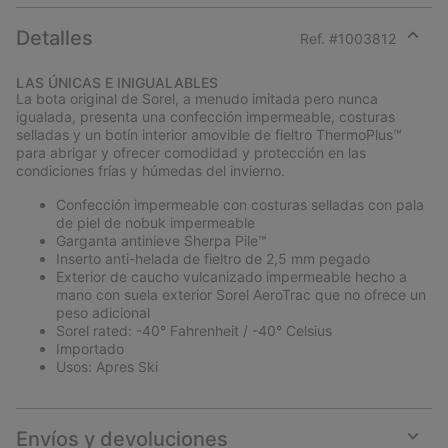
Detalles
Ref. #
1003812
Expan
or
LAS ÚNICAS E INIGUALABLES
collap
La bota original de Sorel, a menudo imitada pero nunca
sectio
igualada, presenta una confección impermeable, costuras
selladas y un botín interior amovible de fieltro ThermoPlus™
para abrigar y ofrecer comodidad y protección en las
condiciones frías y húmedas del invierno.
Confección impermeable con costuras selladas con pala
de piel de nobuk impermeable
Garganta antinieve Sherpa Pile™
Inserto anti-helada de fieltro de 2,5 mm pegado
Exterior de caucho vulcanizado impermeable hecho a
mano con suela exterior Sorel AeroTrac que no ofrece un
peso adicional
Sorel rated: -40° Fahrenheit / -40° Celsius
Importado
Usos: Apres Ski
Envíos y devoluciones