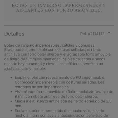
BOTAS DE INVIERNO IMPERMEABLES Y
AISLANTES CON FORRO AMOVIBLE.
Detalles
Ref. #
2114112
Expan
or
Botas de invierno impermeables, cálidas y cómodas
collap
El acabado impermeable con costuras selladas, el ribete
sectio
antinieve con forro polar sherpa y el agradable forro amovible
de fieltro de 9 mm les mantienen los pies calientes y secos
cuando hay humedad y nieve. Los ceñidores permiten un
ajuste sencillo y flexible.
Empeine: piel con revestimiento de PU impermeable.
Confección impermeable con costuras selladas. Los
cordones no son impermeables.
Aislamiento: forro amovible de fieltro reciclado lavable de
9 mm con ribete antinieve de forro polar sherpa.
Mediasuela: inserto antihelada de fieltro adherido de 2,5
mm.
Suela: exterior impermeable de caucho vulcanizado
hecho a mano con suela antiacumulación aero-trac de