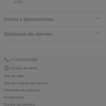
SOREL.
Envíos y devoluciones
Expan
or
collap
Opiniones de clientes
sectio
Expan
or
collap
sectio
(+)34919015936
Servicio al cliente
Guía de tallas
Guía de cuidado del calzado
Formulario de contacto
Devoluciones
Desistir del contrato