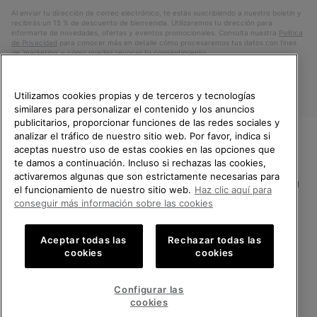
electrónico
Al enviar tu dirección de correo electrónico, te estás suscribiendo a nuestro boletín y
recibirás un 15 % de descuento de bienvenida. Utilizaremos tu dirección para
informarte de novedades, ofertas y eventos promocionales. Consulta nuestra
Política
de Privacidad
para conocer más en detalle cómo procesaremos tus datos con fines
de ’marketing’ y cómo puedes revocar tu consentimiento.
Utilizamos cookies propias y de terceros y tecnologías
similares para personalizar el contenido y los anuncios
publicitarios, proporcionar funciones de las redes sociales y
analizar el tráfico de nuestro sitio web. Por favor, indica si
aceptas nuestro uso de estas cookies en las opciones que
TE DAMOS LA BIENVENIDA A
te damos a continuación. Incluso si rechazas las cookies,
SOREL.
activaremos algunas que son estrictamente necesarias para
POR FAVOR, SELECCIONA TU
España
el funcionamiento de nuestro sitio web.
Haz clic aquí para
PAÍS.
conseguir más información sobre las cookies
©
2026
SOREL.Reservados todos los derechos.
Compras en línea disponibles
Política de Privacidad
Condiciones De Uso
Terminos de Venta
Aceptar todas las
Rechazar todas las
cookies
cookies
Garantía
Cookies
Impressum
Public CBCR
United States
Compra
en
Configurar las
Servicio al cliente: Lu. - Vi. de 9:00 a 13:00 y de 14:00 a 18:00
línea
Spain
España
Compra
(+)34919015936
cookies
disponi
en