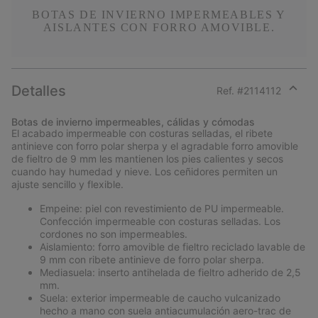
BOTAS DE INVIERNO IMPERMEABLES Y
AISLANTES CON FORRO AMOVIBLE.
Detalles
Ref. #
2114112
Expan
or
Botas de invierno impermeables, cálidas y cómodas
collap
El acabado impermeable con costuras selladas, el ribete
sectio
antinieve con forro polar sherpa y el agradable forro amovible
de fieltro de 9 mm les mantienen los pies calientes y secos
cuando hay humedad y nieve. Los ceñidores permiten un
ajuste sencillo y flexible.
Empeine: piel con revestimiento de PU impermeable.
Confección impermeable con costuras selladas. Los
cordones no son impermeables.
Aislamiento: forro amovible de fieltro reciclado lavable de
9 mm con ribete antinieve de forro polar sherpa.
Mediasuela: inserto antihelada de fieltro adherido de 2,5
mm.
Suela: exterior impermeable de caucho vulcanizado
hecho a mano con suela antiacumulación aero-trac de