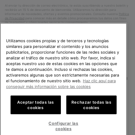
electrónico
Al enviar tu dirección de correo electrónico, te estás suscribiendo a nuestro boletín y
recibirás un 15 % de descuento de bienvenida. Utilizaremos tu dirección para
informarte de novedades, ofertas y eventos promocionales. Consulta nuestra
Política
de Privacidad
para conocer más en detalle cómo procesaremos tus datos con fines
de ’marketing’ y cómo puedes revocar tu consentimiento.
Utilizamos cookies propias y de terceros y tecnologías
similares para personalizar el contenido y los anuncios
publicitarios, proporcionar funciones de las redes sociales y
analizar el tráfico de nuestro sitio web. Por favor, indica si
aceptas nuestro uso de estas cookies en las opciones que
TE DAMOS LA BIENVENIDA A
te damos a continuación. Incluso si rechazas las cookies,
SOREL.
activaremos algunas que son estrictamente necesarias para
POR FAVOR, SELECCIONA TU
España
el funcionamiento de nuestro sitio web.
Haz clic aquí para
PAÍS.
conseguir más información sobre las cookies
©
2026
SOREL.Reservados todos los derechos.
Compras en línea disponibles
Política de Privacidad
Condiciones De Uso
Terminos de Venta
Aceptar todas las
Rechazar todas las
cookies
cookies
Garantía
Cookies
Impressum
Public CBCR
United States
Compra
en
Configurar las
Servicio al cliente: Lu. - Vi. de 9:00 a 13:00 y de 14:00 a 18:00
línea
Spain
España
Compra
(+)34919015936
cookies
disponi
en