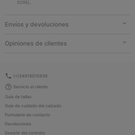
SOREL.
Envíos y devoluciones
Expan
or
collap
Opiniones de clientes
sectio
Expan
or
collap
sectio
(+)34919015936
Servicio al cliente
Guía de tallas
Guía de cuidado del calzado
Formulario de contacto
Devoluciones
Desistir del contrato