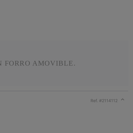
N FORRO AMOVIBLE.
Ref. #
2114112
Expan
or
collap
sectio