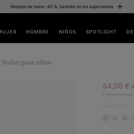
Rebajas de hasta -40 %, también en los superventas
MUJER
HOMBRE
NIÑOS
SPOTLIGHT
DE
Nylon para niños
R
Sale pric
54,00 €
9
SAL
El precio más bajo 
Color:
Black