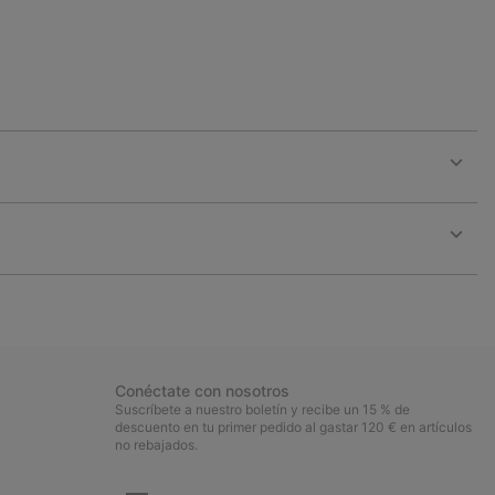
Expan
or
collap
sectio
Expan
or
collap
sectio
Conéctate con nosotros
Suscríbete a nuestro boletín y recibe un 15 % de
descuento en tu primer pedido al gastar 120 € en artículos
no rebajados.
Suscripción