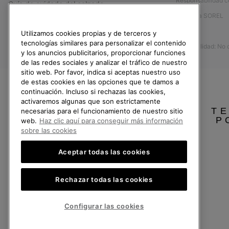
Responsabilidad c
Guía de cuidado del calzado
Afíliese a SOREL
Formulario de contacto
Prensa
Utilizamos cookies propias y de terceros y
Devoluciones
tecnologías similares para personalizar el contenido
Accesibilidad: No
Desistir del contrato
y los anuncios publicitarios, proporcionar funciones
de las redes sociales y analizar el tráfico de nuestro
Estado del pedido
sitio web. Por favor, indica si aceptas nuestro uso
Envío
de estas cookies en las opciones que te damos a
continuación. Incluso si rechazas las cookies,
Pago
activaremos algunas que son estrictamente
TE
necesarias para el funcionamiento de nuestro sitio
Preguntas frecuentes
P
web.
Haz clic aquí para conseguir más información
sobre las cookies
Aceptar todas las cookies
España
Rechazar todas las cookies
©
2026
SOREL.Reservados todos los derechos.
Política de Privacidad
Condiciones De Uso
Terminos de Venta
Garantí
Configurar las cookies
Servicio al cliente: Lu. - Vi. de 9:00 a 13:00 y de 14:00 a 18:00
(+)34919015936