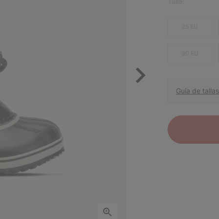
Talla:
25 EU
30 EU
Guía de tallas