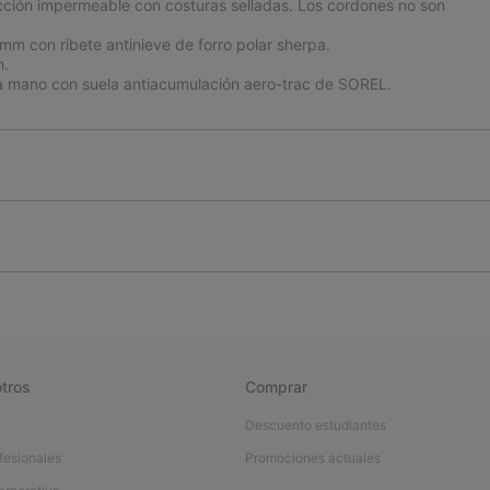
cción impermeable con costuras selladas. Los cordones no son
 mm con ribete antinieve de forro polar sherpa.
m.
a mano con suela antiacumulación aero-trac de SOREL.
tros
Comprar
Descuento estudiantes
fesionales
Promociones actuales