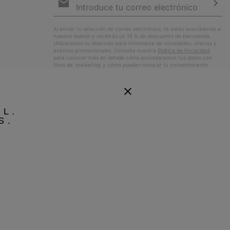
de
correo
Susc
electrónico
Al enviar tu dirección de correo electrónico, te estás suscribiendo a
nuestro boletín y recibirás un 15 % de descuento de bienvenida.
Utilizaremos tu dirección para informarte de novedades, ofertas y
eventos promocionales. Consulta nuestra
Política de Privacidad
para conocer más en detalle cómo procesaremos tus datos con
fines de ’marketing’ y cómo puedes revocar tu consentimiento.
EL.
S.