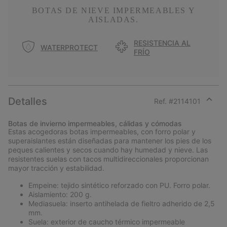
BOTAS DE NIEVE IMPERMEABLES Y
AISLADAS.
RESISTENCIA AL
WATERPROTECT
FRÍO
Detalles
Ref. #
2114101
Expan
or
Botas de invierno impermeables, cálidas y cómodas
collap
Estas acogedoras botas impermeables, con forro polar y
sectio
superaislantes están diseñadas para mantener los pies de los
peques calientes y secos cuando hay humedad y nieve. Las
resistentes suelas con tacos multidireccionales proporcionan
mayor tracción y estabilidad.
Empeine: tejido sintético reforzado con PU. Forro polar.
Aislamiento: 200 g.
Mediasuela: inserto antihelada de fieltro adherido de 2,5
mm.
Suela: exterior de caucho térmico impermeable