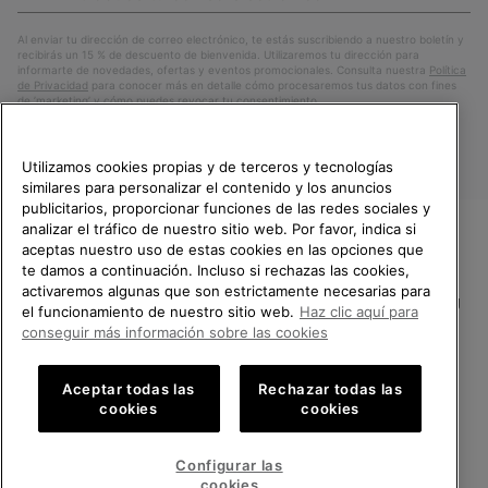
correo
Susc
electrónico
Al enviar tu dirección de correo electrónico, te estás suscribiendo a nuestro boletín y
recibirás un 15 % de descuento de bienvenida. Utilizaremos tu dirección para
informarte de novedades, ofertas y eventos promocionales. Consulta nuestra
Política
de Privacidad
para conocer más en detalle cómo procesaremos tus datos con fines
de ’marketing’ y cómo puedes revocar tu consentimiento.
Utilizamos cookies propias y de terceros y tecnologías
similares para personalizar el contenido y los anuncios
publicitarios, proporcionar funciones de las redes sociales y
analizar el tráfico de nuestro sitio web. Por favor, indica si
aceptas nuestro uso de estas cookies en las opciones que
TE DAMOS LA BIENVENIDA A
te damos a continuación. Incluso si rechazas las cookies,
SOREL.
activaremos algunas que son estrictamente necesarias para
POR FAVOR, SELECCIONA TU
España
el funcionamiento de nuestro sitio web.
Haz clic aquí para
PAÍS.
conseguir más información sobre las cookies
©
2026
SOREL.Reservados todos los derechos.
Compras en línea disponibles
Política de Privacidad
Condiciones De Uso
Terminos de Venta
Aceptar todas las
Rechazar todas las
cookies
cookies
Garantía
Cookies
Impressum
Public CBCR
United States
Compra
en
Configurar las
Servicio al cliente: Lu. - Vi. de 9:00 a 13:00 y de 14:00 a 18:00
línea
Spain
España
Compra
(+)34919015936
cookies