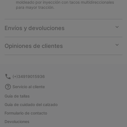
moldeado por inyección con tacos multidireccionales
para mayor tracción.
Envíos y devoluciones
Expan
or
collap
Opiniones de clientes
sectio
Expan
or
collap
sectio
(+)34919015936
Servicio al cliente
Guía de tallas
Guía de cuidado del calzado
Formulario de contacto
Devoluciones