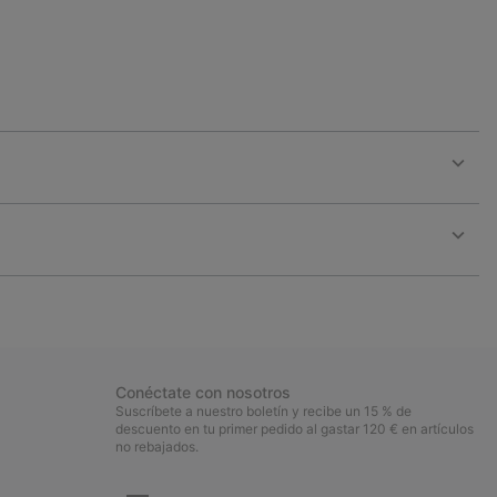
Expan
or
collap
sectio
Expan
or
collap
sectio
Conéctate con nosotros
Suscríbete a nuestro boletín y recibe un 15 % de
descuento en tu primer pedido al gastar 120 € en artículos
no rebajados.
Suscripción