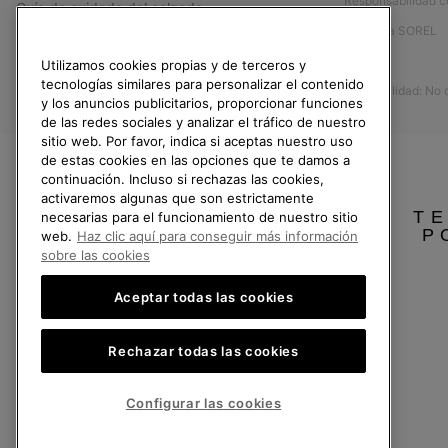
Responsabilidad c
Guía de cuidado del calzado
Afíliese a SOREL
Formulario de contacto
Prensa
Utilizamos cookies propias y de terceros y
Devoluciones
tecnologías similares para personalizar el contenido
Accesibilidad: No
Desistir del contrato
y los anuncios publicitarios, proporcionar funciones
de las redes sociales y analizar el tráfico de nuestro
Estado del pedido
sitio web. Por favor, indica si aceptas nuestro uso
Envío
de estas cookies en las opciones que te damos a
continuación. Incluso si rechazas las cookies,
Pago
activaremos algunas que son estrictamente
TE
necesarias para el funcionamiento de nuestro sitio
Preguntas frecuentes
P
web.
Haz clic aquí para conseguir más información
sobre las cookies
Aceptar todas las cookies
España
Rechazar todas las cookies
©
2026
SOREL.Reservados todos los derechos.
Política de Privacidad
Condiciones De Uso
Terminos de Venta
Garantí
Configurar las cookies
Servicio al cliente: Lu. - Vi. de 9:00 a 13:00 y de 14:00 a 18:00
(+)34919015936