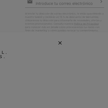
de
correo
Susc
electrónico
Al enviar tu dirección de correo electrónico, te estás suscribiendo a
nuestro boletín y recibirás un 15 % de descuento de bienvenida.
Utilizaremos tu dirección para informarte de novedades, ofertas y
eventos promocionales. Consulta nuestra
Política de Privacidad
para conocer más en detalle cómo procesaremos tus datos con
fines de ’marketing’ y cómo puedes revocar tu consentimiento.
EL.
S.