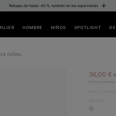
Rebajas de hasta -40 %, también en los superventas
MUJER
HOMBRE
NIÑOS
SPOTLIGHT
DE
 niños.
R
Sale pric
36,00 €
6
SAL
El precio más bajo 
Color:
Gumdrop, 
60,00 €