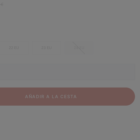
r price:
 €
22 EU
23 EU
24 EU
AÑADIR A LA CESTA