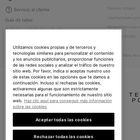
Nuestra historia
Servicio al cliente
Oportunidades pro
Guía de tallas
Responsabilidad c
Guía de cuidado del calzado
Afíliese a SOREL
Formulario de contacto
Prensa
Utilizamos cookies propias y de terceros y
Devoluciones
tecnologías similares para personalizar el contenido
Accesibilidad: No
Desistir del contrato
y los anuncios publicitarios, proporcionar funciones
de las redes sociales y analizar el tráfico de nuestro
Estado del pedido
sitio web. Por favor, indica si aceptas nuestro uso
Envío
de estas cookies en las opciones que te damos a
continuación. Incluso si rechazas las cookies,
Pago
activaremos algunas que son estrictamente
TE
necesarias para el funcionamiento de nuestro sitio
Preguntas frecuentes
P
web.
Haz clic aquí para conseguir más información
sobre las cookies
Aceptar todas las cookies
España
Rechazar todas las cookies
©
2026
SOREL.Reservados todos los derechos.