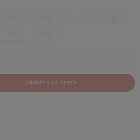
33 EU
34 EU
35 EU
36 EU
38 EU
39 EU
AÑADIR A LA CESTA