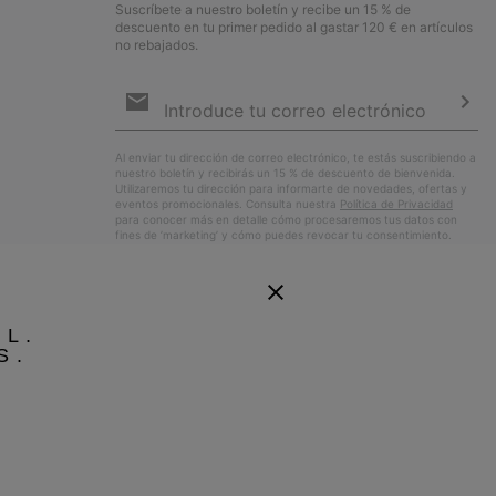
Suscríbete a nuestro boletín y recibe un 15 % de
descuento en tu primer pedido al gastar 120 € en artículos
no rebajados.
Suscripción
de
correo
Susc
electrónico
Al enviar tu dirección de correo electrónico, te estás suscribiendo a
nuestro boletín y recibirás un 15 % de descuento de bienvenida.
Utilizaremos tu dirección para informarte de novedades, ofertas y
eventos promocionales. Consulta nuestra
Política de Privacidad
para conocer más en detalle cómo procesaremos tus datos con
fines de ’marketing’ y cómo puedes revocar tu consentimiento.
EL.
S.