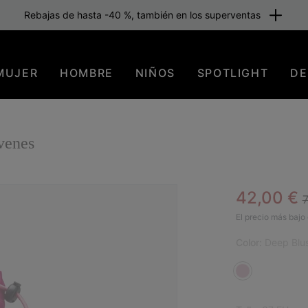
Rebajas de hasta -40 %, también en los superventas
MUJER
HOMBRE
NIÑOS
SPOTLIGHT
DE
venes
R
Sale pric
42,00 €
SAL
El precio más bajo 
Color:
Deep Blus