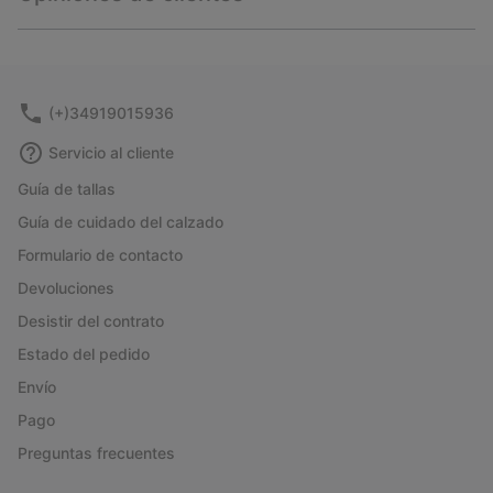
sectio
Expan
or
collap
sectio
(+)34919015936
Servicio al cliente
Guía de tallas
Guía de cuidado del calzado
Formulario de contacto
Devoluciones
Desistir del contrato
Estado del pedido
Envío
Pago
Preguntas frecuentes