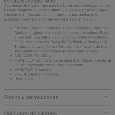
UN SUPERVENTAS REFINADO
collap
Acabamos de mejorar aún más tus botas preferidas para el frío.
sectio
Hemos mantenido el calor aislante y el estilo deportivo y ligero,
y lo hemos refrescado con una puntera más ancha, más
acolchado para la planta del pie y una excelente suela.
EMPEINE: nailon impermeable con sobrecapas sintéticas.
Cuello y lengüeta disponibles en nailon (de colores Black
y Sea Salt; Sea Salt y Black; y Honey White y Ceramic) y
en fieltro (de colores Tawny Buff y Black, y Quarry Grill).
Tirador en el talón. Forro micropolar. Confección de botín
impermeable. Los cordones no son impermeables.
AISLAMIENTO: 200 g.
PLANTILLA: amovible, de espuma EVA afelpada similar al
PU con revestimiento de forro micropolar.
MEDIASUELA: caucho.
SUELA: caucho moldeado.
Usos: Nieve
Envíos y devoluciones
Expan
or
collap
Opiniones de clientes