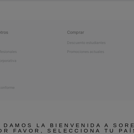
tros
Comprar
Descuento estudiantes
fesionales
Promociones actuales
orporativa
 conforme
 DAMOS LA BIENVENIDA A SOR
OR FAVOR, SELECCIONA TU PAÍ