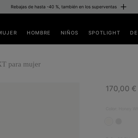
Rebajas de hasta -40 %, también en los superventas
MUJER
HOMBRE
NIÑOS
SPOTLIGHT
DE
T para mujer
Regular p
170,00 €
Color:
Honey Wh