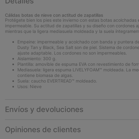
Detalles
Cálidas botas de nieve con actitud de zapatillas
Protégete bien los pies este invierno con estas botas acolchada
impermeable. Su actitud de zapatillas y su diseño con cordones 
mientras que la ligera mediasuela moldeada y la suela íntegrame
Empeine: impermeable y acolchado con banda y puntera de 
Dusty Tan y Black, Sea Salt son de piel. Sistema de cordone
ajuste adaptable. Los cordones no son impermeables.
Aislamiento: 300 g.
Plantilla: amovible de espuma EVA con revestimiento de for
Mediasuela: ligera espuma LIVELYFOAM™ moldeada. La medi
contiene biomasa de algas.
Suela: caucho EVERTREAD™ moldeado.
Usos: Nieve
Envíos y devoluciones
Opiniones de clientes