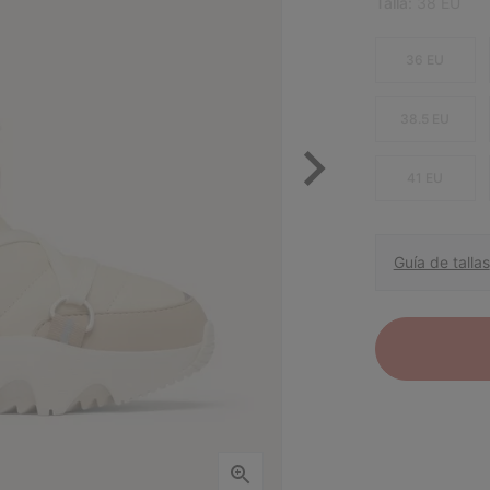
Talla:
38 EU
36 EU
38.5 EU
41 EU
Guía de tallas