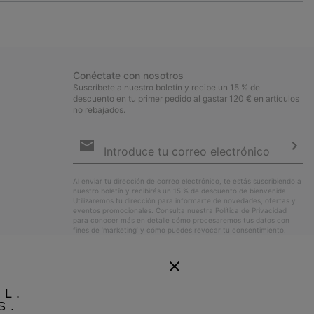
or
collap
sectio
Conéctate con nosotros
Suscríbete a nuestro boletín y recibe un 15 % de
descuento en tu primer pedido al gastar 120 € en artículos
no rebajados.
Suscripción
de
correo
Susc
electrónico
Al enviar tu dirección de correo electrónico, te estás suscribiendo a
nuestro boletín y recibirás un 15 % de descuento de bienvenida.
Utilizaremos tu dirección para informarte de novedades, ofertas y
eventos promocionales. Consulta nuestra
Política de Privacidad
para conocer más en detalle cómo procesaremos tus datos con
fines de ’marketing’ y cómo puedes revocar tu consentimiento.
EL.
S.