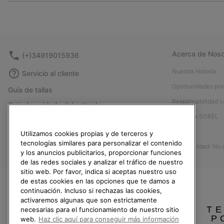
Acerca de Noso
(+)34919015936
Nuestra historia
Servicio al cliente
Oportunidades pro
Guía de tallas
Responsabilidad c
Guía de cuidado del calzado
Afíliese a SOREL
Formulario de contacto
Prensa
Utilizamos cookies propias y de terceros y
Devoluciones
tecnologías similares para personalizar el contenido
Accesibilidad: No
Desistir del contrato
y los anuncios publicitarios, proporcionar funciones
de las redes sociales y analizar el tráfico de nuestro
Estado del pedido
sitio web. Por favor, indica si aceptas nuestro uso
Envío
de estas cookies en las opciones que te damos a
continuación. Incluso si rechazas las cookies,
Pago
activaremos algunas que son estrictamente
TE
necesarias para el funcionamiento de nuestro sitio
Preguntas frecuentes
P
web.
Haz clic aquí para conseguir más información