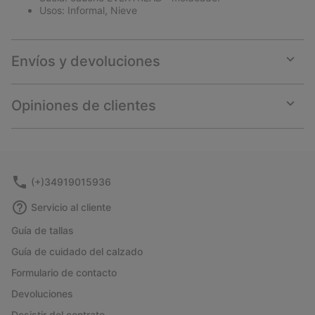
Usos: Informal, Nieve
Envíos y devoluciones
Expan
or
collap
Opiniones de clientes
sectio
Expan
or
collap
sectio
(+)34919015936
Servicio al cliente
Guía de tallas
Guía de cuidado del calzado
Formulario de contacto
Devoluciones
Desistir del contrato