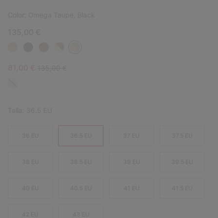
Color:
Omega Taupe, Black
135,00 €
Sale price:
Regular price:
81,00 €
135,00 €
Talla:
36.5 EU
36 EU
36.5 EU
37 EU
37.5 EU
38 EU
38.5 EU
39 EU
39.5 EU
40 EU
40.5 EU
41 EU
41.5 EU
42 EU
43 EU