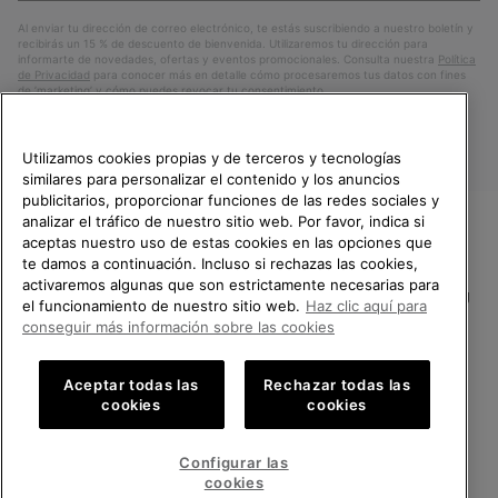
electrónico
Al enviar tu dirección de correo electrónico, te estás suscribiendo a nuestro boletín y
recibirás un 15 % de descuento de bienvenida. Utilizaremos tu dirección para
informarte de novedades, ofertas y eventos promocionales. Consulta nuestra
Política
de Privacidad
para conocer más en detalle cómo procesaremos tus datos con fines
de ’marketing’ y cómo puedes revocar tu consentimiento.
Utilizamos cookies propias y de terceros y tecnologías
similares para personalizar el contenido y los anuncios
publicitarios, proporcionar funciones de las redes sociales y
analizar el tráfico de nuestro sitio web. Por favor, indica si
aceptas nuestro uso de estas cookies en las opciones que
TE DAMOS LA BIENVENIDA A
te damos a continuación. Incluso si rechazas las cookies,
SOREL.
activaremos algunas que son estrictamente necesarias para
POR FAVOR, SELECCIONA TU
España
el funcionamiento de nuestro sitio web.
Haz clic aquí para
PAÍS.
conseguir más información sobre las cookies
©
2026
SOREL.Reservados todos los derechos.
Compras en línea disponibles
Política de Privacidad
Condiciones De Uso
Terminos de Venta
Aceptar todas las
Rechazar todas las
cookies
cookies
Garantía
Cookies
Impressum
Public CBCR
United States
Compra
en
Configurar las
Servicio al cliente: Lu. - Vi. de 9:00 a 13:00 y de 14:00 a 18:00
línea
Spain
España
Compra
(+)34919015936
cookies