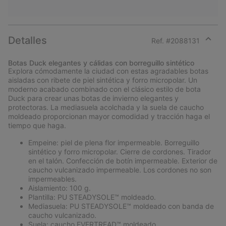
Detalles
Ref. #
2088131
Expan
or
Botas Duck elegantes y cálidas con borreguillo sintético
collap
Explora cómodamente la ciudad con estas agradables botas
sectio
aisladas con ribete de piel sintética y forro micropolar. Un
moderno acabado combinado con el clásico estilo de bota
Duck para crear unas botas de invierno elegantes y
protectoras. La mediasuela acolchada y la suela de caucho
moldeado proporcionan mayor comodidad y tracción haga el
tiempo que haga.
Empeine: piel de plena flor impermeable. Borreguillo
sintético y forro micropolar. Cierre de cordones. Tirador
en el talón. Confección de botín impermeable. Exterior de
caucho vulcanizado impermeable. Los cordones no son
impermeables.
Aislamiento: 100 g.
Plantilla: PU STEADYSOLE™ moldeado.
Mediasuela: PU STEADYSOLE™ moldeado con banda de
caucho vulcanizado.
Suela: caucho EVERTREAD™ moldeado.