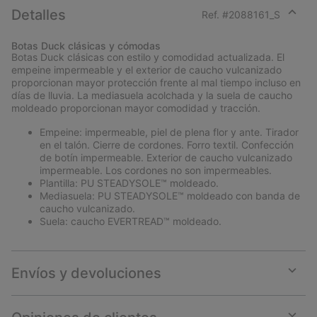
Detalles
Ref. #
2088161_S
Expan
or
Botas Duck clásicas y cómodas
collap
Botas Duck clásicas con estilo y comodidad actualizada. El
sectio
empeine impermeable y el exterior de caucho vulcanizado
proporcionan mayor protección frente al mal tiempo incluso en
días de lluvia. La mediasuela acolchada y la suela de caucho
moldeado proporcionan mayor comodidad y tracción.
Empeine: impermeable, piel de plena flor y ante. Tirador
en el talón. Cierre de cordones. Forro textil. Confección
de botín impermeable. Exterior de caucho vulcanizado
impermeable. Los cordones no son impermeables.
Plantilla: PU STEADYSOLE™ moldeado.
Mediasuela: PU STEADYSOLE™ moldeado con banda de
caucho vulcanizado.
Suela: caucho EVERTREAD™ moldeado.
Envíos y devoluciones
Expan
or
collap