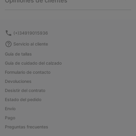
Opiniones de clientes
sectio
Expan
or
collap
sectio
(+)34919015936
Servicio al cliente
Guía de tallas
Guía de cuidado del calzado
Formulario de contacto
Devoluciones
Desistir del contrato
Estado del pedido
Envío
Pago
Preguntas frecuentes