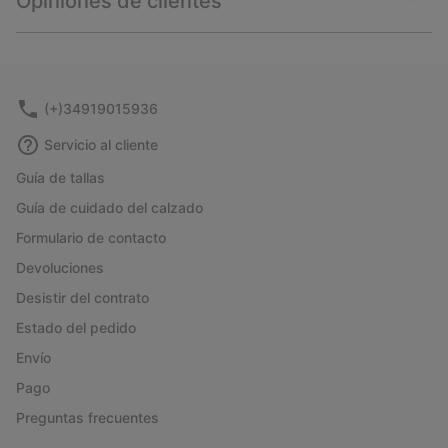
Opiniones de clientes
sectio
Expan
or
collap
sectio
(+)34919015936
Servicio al cliente
Guía de tallas
Guía de cuidado del calzado
Formulario de contacto
Devoluciones
Desistir del contrato
Estado del pedido
Envío
Pago
Preguntas frecuentes