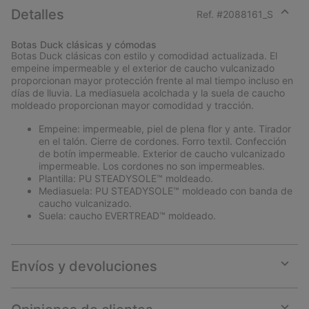
Detalles
Ref. #
2088161_S
Expan
or
Botas Duck clásicas y cómodas
collap
Botas Duck clásicas con estilo y comodidad actualizada. El
sectio
empeine impermeable y el exterior de caucho vulcanizado
proporcionan mayor protección frente al mal tiempo incluso en
días de lluvia. La mediasuela acolchada y la suela de caucho
moldeado proporcionan mayor comodidad y tracción.
Empeine: impermeable, piel de plena flor y ante. Tirador
en el talón. Cierre de cordones. Forro textil. Confección
de botín impermeable. Exterior de caucho vulcanizado
impermeable. Los cordones no son impermeables.
Plantilla: PU STEADYSOLE™ moldeado.
Mediasuela: PU STEADYSOLE™ moldeado con banda de
caucho vulcanizado.
Suela: caucho EVERTREAD™ moldeado.
Envíos y devoluciones
Expan
or
collap