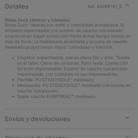
Detalles
Ref. #
2088161_S
Expan
or
Botas Duck clásicas y cómodas
collap
Botas Duck clásicas con estilo y comodidad actualizada. El
sectio
empeine impermeable y el exterior de caucho vulcanizado
proporcionan mayor protección frente al mal tiempo incluso en
días de lluvia. La mediasuela acolchada y la suela de caucho
moldeado proporcionan mayor comodidad y tracción.
Empeine: impermeable, piel de plena flor y ante. Tirador
en el talón. Cierre de cordones. Forro textil. Confección
de botín impermeable. Exterior de caucho vulcanizado
impermeable. Los cordones no son impermeables.
Plantilla: PU STEADYSOLE™ moldeado.
Mediasuela: PU STEADYSOLE™ moldeado con banda de
caucho vulcanizado.
Suela: caucho EVERTREAD™ moldeado.
Envíos y devoluciones
Expan
or
collap