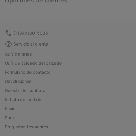
Opiniones de clientes
sectio
Expan
or
collap
sectio
(+)34919015936
Servicio al cliente
Guía de tallas
Guía de cuidado del calzado
Formulario de contacto
Devoluciones
Desistir del contrato
Estado del pedido
Envío
Pago
Preguntas frecuentes