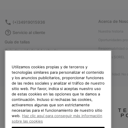
Acerca de Noso
(+)34919015936
Nuestra historia
Servicio al cliente
Oportunidades pro
Guía de tallas
Responsabilidad c
Guía de cuidado del calzado
Afíliese a SOREL
Formulario de contacto
Prensa
Utilizamos cookies propias y de terceros y
Devoluciones
tecnologías similares para personalizar el contenido
Accesibilidad: No
Desistir del contrato
y los anuncios publicitarios, proporcionar funciones
de las redes sociales y analizar el tráfico de nuestro
Estado del pedido
sitio web. Por favor, indica si aceptas nuestro uso
Envío
de estas cookies en las opciones que te damos a
continuación. Incluso si rechazas las cookies,
Pago
activaremos algunas que son estrictamente
TE
Preguntas frecuentes
necesarias para el funcionamiento de nuestro sitio
P
web.
Haz clic aquí para conseguir más información
sobre las cookies