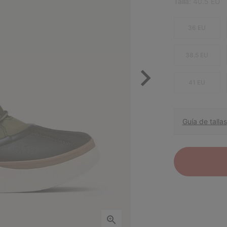
Talla:
40.5 EU
36 EU
38.5 EU
41 EU
Guía de tallas