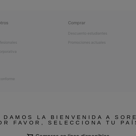
tros
Comprar
Descuento estudiantes
fesionales
Promociones actuales
orporativa
 conforme
 DAMOS LA BIENVENIDA A SOR
OR FAVOR, SELECCIONA TU PAÍ