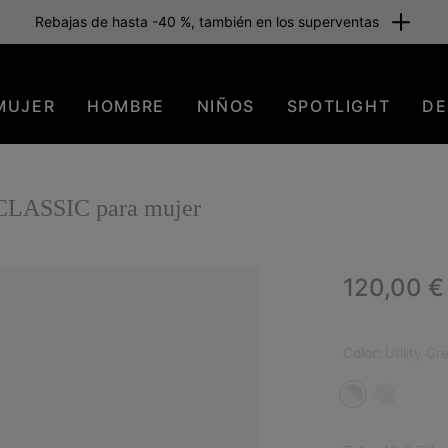
Rebajas de hasta -40 %, también en los superventas
MUJER
HOMBRE
NIÑOS
SPOTLIGHT
DE
LASSIC para mujer
Regular p
120,00 €
Color:
Utility Gr