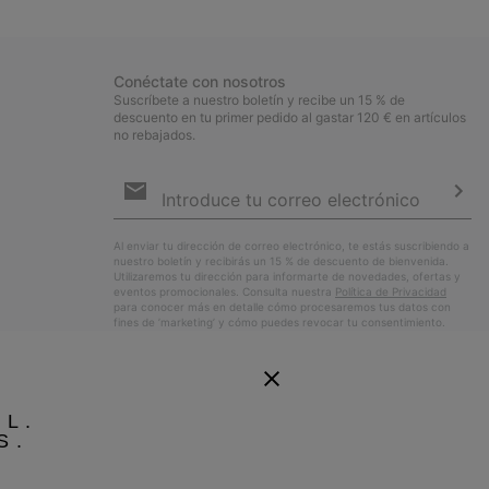
sectio
Conéctate con nosotros
Suscríbete a nuestro boletín y recibe un 15 % de
descuento en tu primer pedido al gastar 120 € en artículos
no rebajados.
Suscripción
de
correo
Susc
electrónico
Al enviar tu dirección de correo electrónico, te estás suscribiendo a
nuestro boletín y recibirás un 15 % de descuento de bienvenida.
Utilizaremos tu dirección para informarte de novedades, ofertas y
eventos promocionales. Consulta nuestra
Política de Privacidad
para conocer más en detalle cómo procesaremos tus datos con
fines de ’marketing’ y cómo puedes revocar tu consentimiento.
EL.
S.