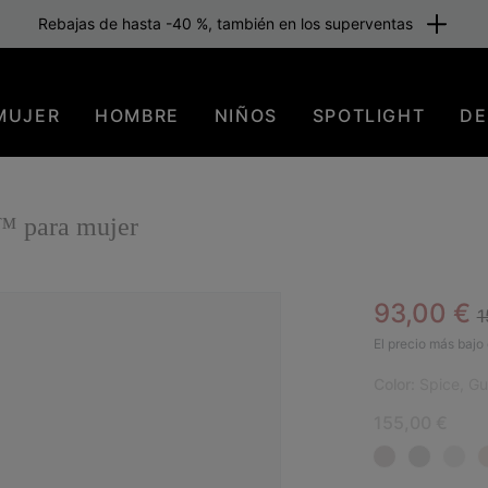
Rebajas de hasta -40 %, también en los superventas
MUJER
HOMBRE
NIÑOS
SPOTLIGHT
DE
 para mujer
R
Sale pric
93,00 €
1
NUE
El precio más bajo 
Color:
Spice, G
155,00 €