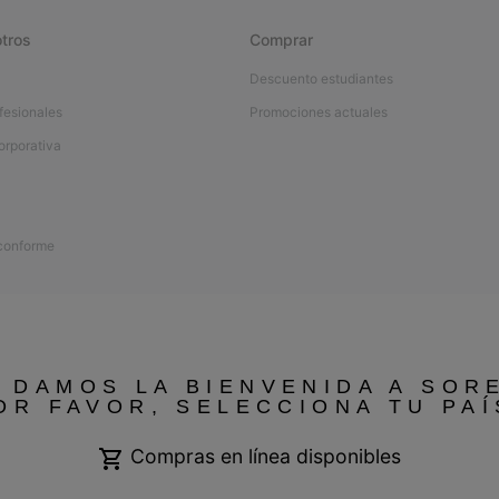
tros
Comprar
Descuento estudiantes
fesionales
Promociones actuales
orporativa
 conforme
 DAMOS LA BIENVENIDA A SOR
OR FAVOR, SELECCIONA TU PAÍ
Compras en línea disponibles