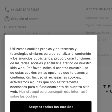
Acerca de Noso
(+)34919015936
Nuestra historia
Servicio al cliente
Oportunidades pro
Guía de tallas
Responsabilidad c
Guía de cuidado del calzado
Afíliese a SOREL
Formulario de contacto
Prensa
Utilizamos cookies propias y de terceros y
Devoluciones
tecnologías similares para personalizar el contenido
Accesibilidad: No
Desistir del contrato
y los anuncios publicitarios, proporcionar funciones
de las redes sociales y analizar el tráfico de nuestro
Estado del pedido
sitio web. Por favor, indica si aceptas nuestro uso
Envío
de estas cookies en las opciones que te damos a
continuación. Incluso si rechazas las cookies,
Pago
activaremos algunas que son estrictamente
TE
necesarias para el funcionamiento de nuestro sitio
Preguntas frecuentes
P
web.
Haz clic aquí para conseguir más información
sobre las cookies
Aceptar todas las cookies
España