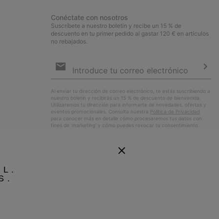
Conéctate con nosotros
Suscríbete a nuestro boletín y recibe un 15 % de
descuento en tu primer pedido al gastar 120 € en artículos
no rebajados.
Suscripción
de
correo
Susc
electrónico
Al enviar tu dirección de correo electrónico, te estás suscribiendo a
nuestro boletín y recibirás un 15 % de descuento de bienvenida.
Utilizaremos tu dirección para informarte de novedades, ofertas y
eventos promocionales. Consulta nuestra
Política de Privacidad
para conocer más en detalle cómo procesaremos tus datos con
fines de ’marketing’ y cómo puedes revocar tu consentimiento.
EL.
S.