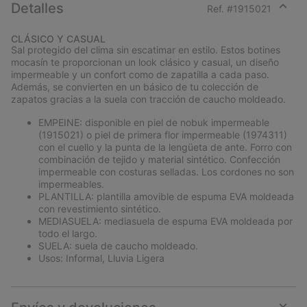
Detalles
Ref. #
1915021
Expan
or
CLÁSICO Y CASUAL
collap
Sal protegido del clima sin escatimar en estilo. Estos botines
sectio
mocasín te proporcionan un look clásico y casual, un diseño
impermeable y un confort como de zapatilla a cada paso.
Además, se convierten en un básico de tu colección de
zapatos gracias a la suela con tracción de caucho moldeado.
EMPEINE: disponible en piel de nobuk impermeable
(1915021) o piel de primera flor impermeable (1974311)
con el cuello y la punta de la lengüeta de ante. Forro con
combinación de tejido y material sintético. Confección
impermeable con costuras selladas. Los cordones no son
impermeables.
PLANTILLA: plantilla amovible de espuma EVA moldeada
con revestimiento sintético.
MEDIASUELA: mediasuela de espuma EVA moldeada por
todo el largo.
SUELA: suela de caucho moldeado.
Usos: Informal, Lluvia Ligera