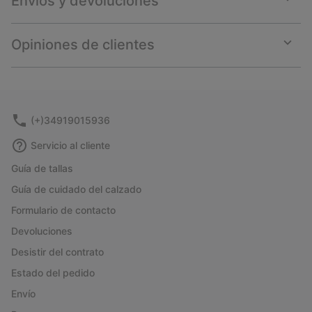
Envíos y devoluciones
Expan
or
collap
Opiniones de clientes
sectio
Expan
or
collap
sectio
(+)34919015936
Servicio al cliente
Guía de tallas
Guía de cuidado del calzado
Formulario de contacto
Devoluciones
Desistir del contrato
Estado del pedido
Envío