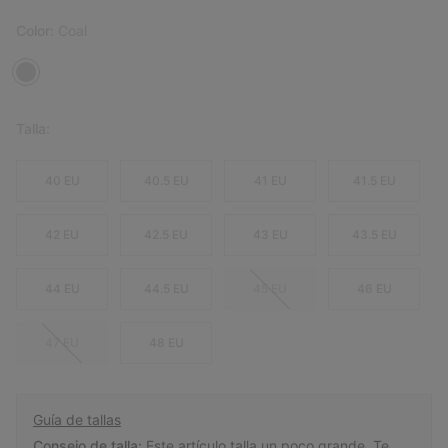
Color:
Coal
Talla:
40 EU
40.5 EU
41 EU
41.5 EU
42 EU
42.5 EU
43 EU
43.5 EU
44 EU
44.5 EU
45 EU
46 EU
47 EU
48 EU
Guía de tallas
Consejo de talla:
Este artículo talla un poco grande. Te