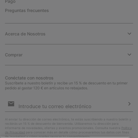
Pago
Preguntas frecuentes
Acerca de Nosotros
Comprar
Conéctate con nosotros
Suscríbete a nuestro boletín y recibe un 15 % de descuento en tu primer
pedido al gastar 120 € en artículos no rebajados.
Suscripción
de
correo
Susc
electrónico
Al enviar tu dirección de correo electrónico, te estás suscribiendo a nuestro boletín y
recibirás un 15 % de descuento de bienvenida. Utilizaremos tu dirección para
informarte de novedades, ofertas y eventos promocionales. Consulta nuestra
Política
de Privacidad
para conocer más en detalle cómo procesaremos tus datos con fines
de ’marketing’ y cómo puedes revocar tu consentimiento.