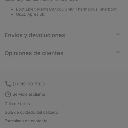
Boot Liner: Men's Caribou 9MM Thermoplus Innerboot
Usos: Apres Ski
Envíos y devoluciones
Expan
or
collap
Opiniones de clientes
sectio
Expan
or
collap
sectio
(+)34919015936
Servicio al cliente
Guía de tallas
Guía de cuidado del calzado
Formulario de contacto