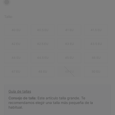
Talla:
40 EU
40.5 EU
41 EU
41.5 EU
42 EU
42.5 EU
43 EU
43.5 EU
44 EU
44.5 EU
45 EU
46 EU
47 EU
48 EU
49 EU
50 EU
Guía de tallas
Consejo de talla:
Este artículo talla grande. Te
recomendamos elegir una talla más pequeña de la
habitual.