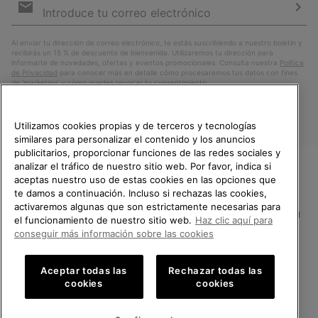
de
correo
Susc
electrónico
Al enviar tu dirección de correo electrónico, te estás suscribiendo a nuestro boletín y
recibirás un 15 % de descuento de bienvenida. Utilizaremos tu dirección para
informarte de novedades, ofertas y eventos promocionales. Consulta nuestra
Política
de Privacidad
para conocer más en detalle cómo procesaremos tus datos con fines
de ’marketing’ y cómo puedes revocar tu consentimiento.
Utilizamos cookies propias y de terceros y tecnologías
similares para personalizar el contenido y los anuncios
publicitarios, proporcionar funciones de las redes sociales y
analizar el tráfico de nuestro sitio web. Por favor, indica si
aceptas nuestro uso de estas cookies en las opciones que
TE DAMOS LA BIENVENIDA A
te damos a continuación. Incluso si rechazas las cookies,
SOREL.
activaremos algunas que son estrictamente necesarias para
POR FAVOR, SELECCIONA TU
España
el funcionamiento de nuestro sitio web.
Haz clic aquí para
PAÍS.
conseguir más información sobre las cookies
©
2026
SOREL.Reservados todos los derechos.
Compras en línea disponibles
Política de Privacidad
Condiciones De Uso
Terminos de Venta
Aceptar todas las
Rechazar todas las
cookies
cookies
Garantía
Cookies
Impressum
Public CBCR
United States
Compra
en