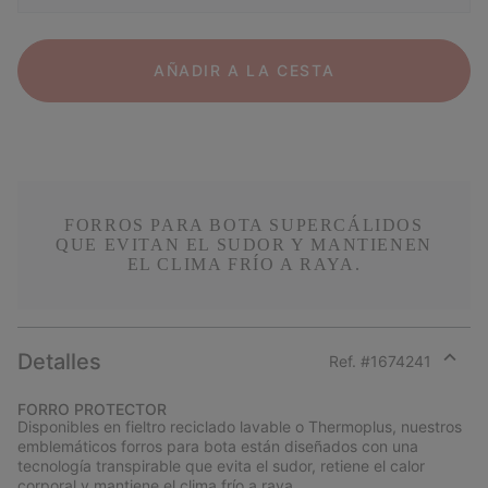
AÑADIR A LA CESTA
FORROS PARA BOTA SUPERCÁLIDOS
QUE EVITAN EL SUDOR Y MANTIENEN
EL CLIMA FRÍO A RAYA.
Detalles
Ref. #
1674241
Expan
or
FORRO PROTECTOR
collap
Disponibles en fieltro reciclado lavable o Thermoplus, nuestros
sectio
emblemáticos forros para bota están diseñados con una
tecnología transpirable que evita el sudor, retiene el calor
corporal y mantiene el clima frío a raya.