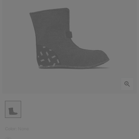
Color:
None