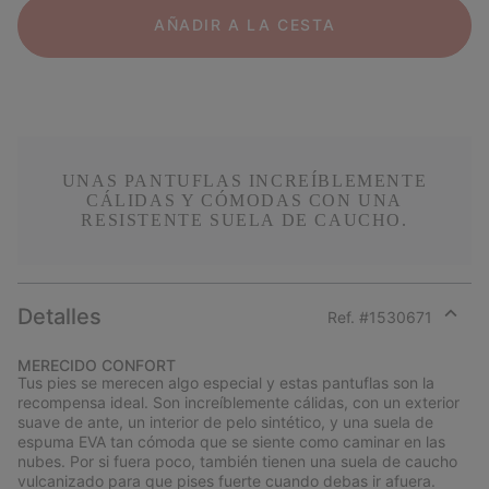
AÑADIR A LA CESTA
UNAS PANTUFLAS INCREÍBLEMENTE
CÁLIDAS Y CÓMODAS CON UNA
RESISTENTE SUELA DE CAUCHO.
Detalles
Ref. #
1530671
Expan
or
MERECIDO CONFORT
collap
Tus pies se merecen algo especial y estas pantuflas son la
sectio
recompensa ideal. Son increíblemente cálidas, con un exterior
suave de ante, un interior de pelo sintético, y una suela de
espuma EVA tan cómoda que se siente como caminar en las
nubes. Por si fuera poco, también tienen una suela de caucho
vulcanizado para que pises fuerte cuando debas ir afuera.