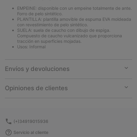
EMPEINE: disponible con un empeine totalmente de ante.
Forro de pelo sintético.
PLANTILLA: plantilla amovible de espuma EVA moldeada
con revestimiento de pelo sintético.
SUELA: suela de caucho con dibujo de espiga.
Compuesto de caucho vulcanizado que proporciona
tracción en superficies mojadas.
Usos: Informal
Envíos y devoluciones
Expan
or
collap
Opiniones de clientes
sectio
Expan
or
collap
sectio
(+)34919015936
Servicio al cliente