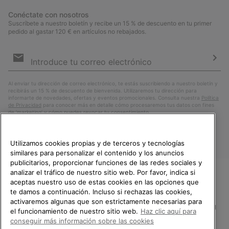
Conéctate con nosotros
Suscríbete a nuestro boletín y recibe un 15 % de descuento en tu primer
pedido al gastar 120 € en artículos no rebajados.
Suscripción
de
correo
Susc
electrónico
Al enviar tu dirección de correo electrónico, te estás suscribiendo a nuestro boletín y
recibirás un 15 % de descuento de bienvenida. Utilizaremos tu dirección para
informarte de novedades, ofertas y eventos promocionales. Consulta nuestra
Política
de Privacidad
para conocer más en detalle cómo procesaremos tus datos con fines
de ’marketing’ y cómo puedes revocar tu consentimiento.
Utilizamos cookies propias y de terceros y tecnologías
similares para personalizar el contenido y los anuncios
publicitarios, proporcionar funciones de las redes sociales y
analizar el tráfico de nuestro sitio web. Por favor, indica si
aceptas nuestro uso de estas cookies en las opciones que
TE DAMOS LA BIENVENIDA A
te damos a continuación. Incluso si rechazas las cookies,
SOREL.
activaremos algunas que son estrictamente necesarias para
POR FAVOR, SELECCIONA TU
España
el funcionamiento de nuestro sitio web.
Haz clic aquí para
PAÍS.
conseguir más información sobre las cookies
©
2026
SOREL.Reservados todos los derechos.