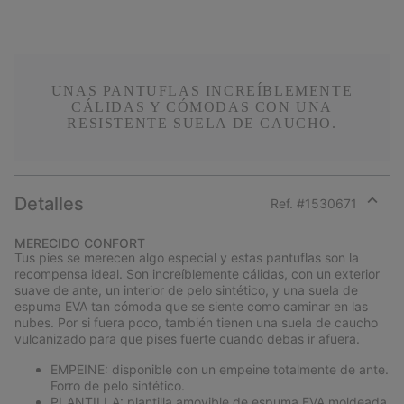
UNAS PANTUFLAS INCREÍBLEMENTE
CÁLIDAS Y CÓMODAS CON UNA
RESISTENTE SUELA DE CAUCHO.
Detalles
Ref. #
1530671
Expan
or
MERECIDO CONFORT
collap
Tus pies se merecen algo especial y estas pantuflas son la
sectio
recompensa ideal. Son increíblemente cálidas, con un exterior
suave de ante, un interior de pelo sintético, y una suela de
espuma EVA tan cómoda que se siente como caminar en las
nubes. Por si fuera poco, también tienen una suela de caucho
vulcanizado para que pises fuerte cuando debas ir afuera.
EMPEINE: disponible con un empeine totalmente de ante.
Forro de pelo sintético.
PLANTILLA: plantilla amovible de espuma EVA moldeada