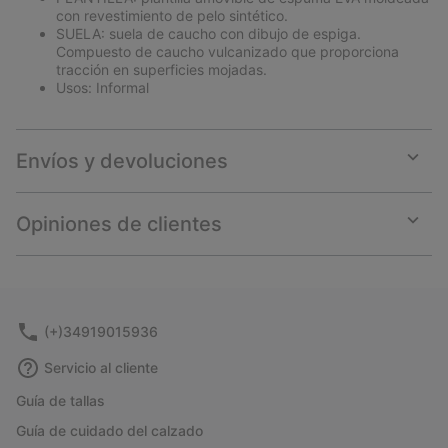
con revestimiento de pelo sintético.
SUELA: suela de caucho con dibujo de espiga.
Compuesto de caucho vulcanizado que proporciona
tracción en superficies mojadas.
Usos: Informal
Envíos y devoluciones
Expan
or
collap
Opiniones de clientes
sectio
Expan
or
collap
sectio
(+)34919015936
Servicio al cliente
Guía de tallas
Guía de cuidado del calzado