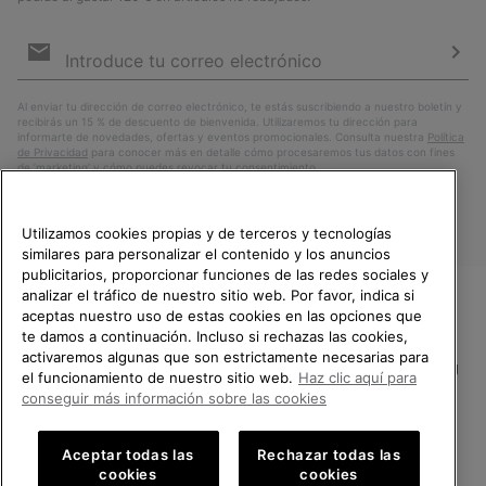
Suscripción
de
correo
Susc
electrónico
Al enviar tu dirección de correo electrónico, te estás suscribiendo a nuestro boletín y
recibirás un 15 % de descuento de bienvenida. Utilizaremos tu dirección para
informarte de novedades, ofertas y eventos promocionales. Consulta nuestra
Política
de Privacidad
para conocer más en detalle cómo procesaremos tus datos con fines
de ’marketing’ y cómo puedes revocar tu consentimiento.
Utilizamos cookies propias y de terceros y tecnologías
similares para personalizar el contenido y los anuncios
publicitarios, proporcionar funciones de las redes sociales y
analizar el tráfico de nuestro sitio web. Por favor, indica si
aceptas nuestro uso de estas cookies en las opciones que
TE DAMOS LA BIENVENIDA A
te damos a continuación. Incluso si rechazas las cookies,
SOREL.
activaremos algunas que son estrictamente necesarias para
POR FAVOR, SELECCIONA TU
España
el funcionamiento de nuestro sitio web.
Haz clic aquí para
PAÍS.
conseguir más información sobre las cookies
©
2026
SOREL.Reservados todos los derechos.
Compras en línea disponibles
Política de Privacidad
Condiciones De Uso
Terminos de Venta
Aceptar todas las
Rechazar todas las
cookies
cookies
Garantía
Cookies
Impressum
Public CBCR