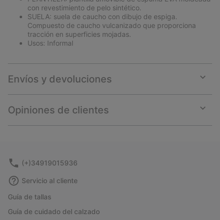
con revestimiento de pelo sintético.
SUELA: suela de caucho con dibujo de espiga.
Compuesto de caucho vulcanizado que proporciona
tracción en superficies mojadas.
Usos: Informal
Envíos y devoluciones
Expan
or
collap
Opiniones de clientes
sectio
Expan
or
collap
sectio
(+)34919015936
Servicio al cliente
Guía de tallas
Guía de cuidado del calzado