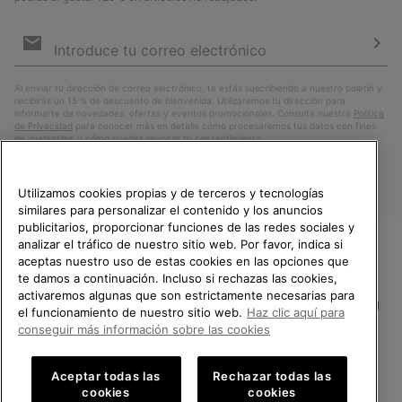
Suscripción
de
correo
Susc
electrónico
Al enviar tu dirección de correo electrónico, te estás suscribiendo a nuestro boletín y
recibirás un 15 % de descuento de bienvenida. Utilizaremos tu dirección para
informarte de novedades, ofertas y eventos promocionales. Consulta nuestra
Política
de Privacidad
para conocer más en detalle cómo procesaremos tus datos con fines
de ’marketing’ y cómo puedes revocar tu consentimiento.
Utilizamos cookies propias y de terceros y tecnologías
similares para personalizar el contenido y los anuncios
publicitarios, proporcionar funciones de las redes sociales y
analizar el tráfico de nuestro sitio web. Por favor, indica si
aceptas nuestro uso de estas cookies en las opciones que
TE DAMOS LA BIENVENIDA A
te damos a continuación. Incluso si rechazas las cookies,
SOREL.
activaremos algunas que son estrictamente necesarias para
POR FAVOR, SELECCIONA TU
España
el funcionamiento de nuestro sitio web.
Haz clic aquí para
PAÍS.
conseguir más información sobre las cookies
©
2026
SOREL.Reservados todos los derechos.
Compras en línea disponibles
Política de Privacidad
Condiciones De Uso
Terminos de Venta
Aceptar todas las
Rechazar todas las
cookies
cookies
Garantía
Cookies
Impressum
Public CBCR