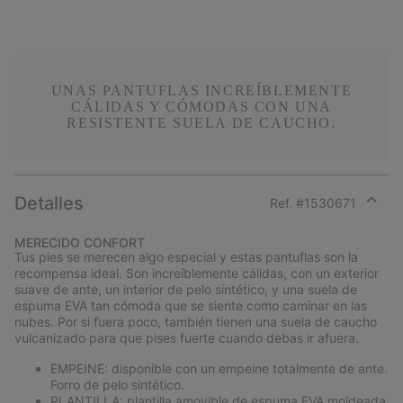
UNAS PANTUFLAS INCREÍBLEMENTE
CÁLIDAS Y CÓMODAS CON UNA
RESISTENTE SUELA DE CAUCHO.
Detalles
Ref. #
1530671
Expan
or
MERECIDO CONFORT
collap
Tus pies se merecen algo especial y estas pantuflas son la
sectio
recompensa ideal. Son increíblemente cálidas, con un exterior
suave de ante, un interior de pelo sintético, y una suela de
espuma EVA tan cómoda que se siente como caminar en las
nubes. Por si fuera poco, también tienen una suela de caucho
vulcanizado para que pises fuerte cuando debas ir afuera.
EMPEINE: disponible con un empeine totalmente de ante.
Forro de pelo sintético.
PLANTILLA: plantilla amovible de espuma EVA moldeada