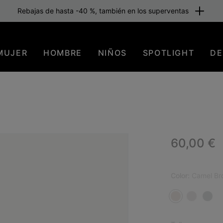
Rebajas de hasta -40 %, también en los superventas
MUJER
HOMBRE
NIÑOS
SPOTLIGHT
DE
Regular p
60,00 €
Color:
Camel Br