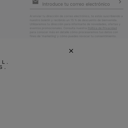
de
correo
Susc
electrónico
Al enviar tu dirección de correo electrónico, te estás suscribiendo a
nuestro boletín y recibirás un 15 % de descuento de bienvenida.
Utilizaremos tu dirección para informarte de novedades, ofertas y
eventos promocionales. Consulta nuestra
Política de Privacidad
para conocer más en detalle cómo procesaremos tus datos con
fines de ’marketing’ y cómo puedes revocar tu consentimiento.
EL.
S.