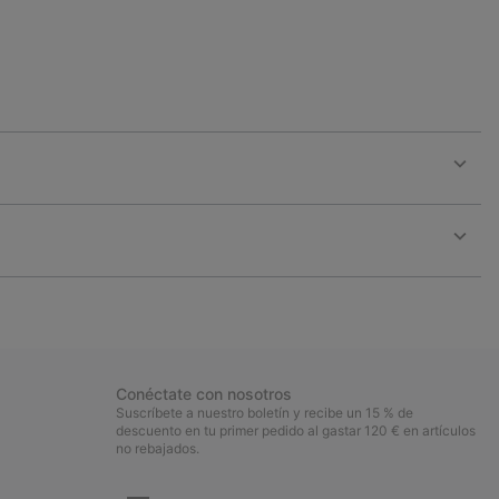
Expan
or
collap
sectio
Expan
or
collap
sectio
Conéctate con nosotros
Suscríbete a nuestro boletín y recibe un 15 % de
descuento en tu primer pedido al gastar 120 € en artículos
no rebajados.
Suscripción