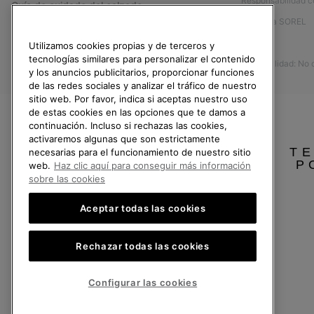
Responsabilidad c
Guía de cuidado del calzado
Afíliese a SOREL
Formulario de contacto
Prensa
Utilizamos cookies propias y de terceros y
Devoluciones
tecnologías similares para personalizar el contenido
Accesibilidad: No
Desistir del contrato
y los anuncios publicitarios, proporcionar funciones
de las redes sociales y analizar el tráfico de nuestro
Estado del pedido
sitio web. Por favor, indica si aceptas nuestro uso
Envío
de estas cookies en las opciones que te damos a
continuación. Incluso si rechazas las cookies,
Pago
activaremos algunas que son estrictamente
TE
necesarias para el funcionamiento de nuestro sitio
Preguntas frecuentes
P
web.
Haz clic aquí para conseguir más información
sobre las cookies
Aceptar todas las cookies
España
Rechazar todas las cookies
©
2026
SOREL.Reservados todos los derechos.
Política de Privacidad
Condiciones De Uso
Terminos de Venta
Garantí
Configurar las cookies
Servicio al cliente: Lu. - Vi. de 9:00 a 13:00 y de 14:00 a 18:00
(+)34919015936