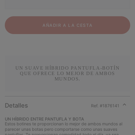
AÑADIR A LA CESTA
UN SUAVE HÍBRIDO PANTUFLA-BOTÍN
QUE OFRECE LO MEJOR DE AMBOS
MUNDOS.
Detalles
Ref. #
1876141
Expan
or
UN HÍBRIDO ENTRE PANTUFLA Y BOTA
collap
Estos botines te proporcionan lo mejor de ambos mundos al
sectio
parecer unas botas pero comportarse como unas suaves
pantuflas. Te proporcionan comodidad todo el día, ya sea