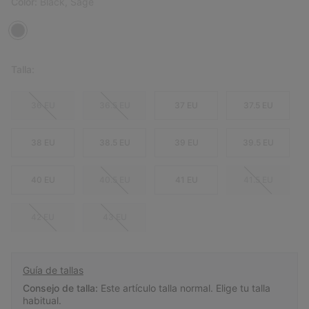
Color:
Black, Sage
Talla:
36 EU
36.5 EU
37 EU
37.5 EU
38 EU
38.5 EU
39 EU
39.5 EU
40 EU
40.5 EU
41 EU
41.5 EU
42 EU
43 EU
Guía de tallas
Consejo de talla:
Este artículo talla normal. Elige tu talla
habitual.