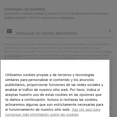
Conéctate con nosotros
Suscríbete a nuestro boletín y recibe un 15 % de descuento en tu primer
pedido al gastar 120 € en artículos no rebajados.
Suscripción
de
correo
Susc
electrónico
Al enviar tu dirección de correo electrónico, te estás suscribiendo a nuestro boletín y
recibirás un 15 % de descuento de bienvenida. Utilizaremos tu dirección para
informarte de novedades, ofertas y eventos promocionales. Consulta nuestra
Política
de Privacidad
para conocer más en detalle cómo procesaremos tus datos con fines
de ’marketing’ y cómo puedes revocar tu consentimiento.
Utilizamos cookies propias y de terceros y tecnologías
similares para personalizar el contenido y los anuncios
publicitarios, proporcionar funciones de las redes sociales y
analizar el tráfico de nuestro sitio web. Por favor, indica si
aceptas nuestro uso de estas cookies en las opciones que
TE DAMOS LA BIENVENIDA A
te damos a continuación. Incluso si rechazas las cookies,
SOREL.
activaremos algunas que son estrictamente necesarias para
POR FAVOR, SELECCIONA TU
España
el funcionamiento de nuestro sitio web.
Haz clic aquí para
PAÍS.
conseguir más información sobre las cookies