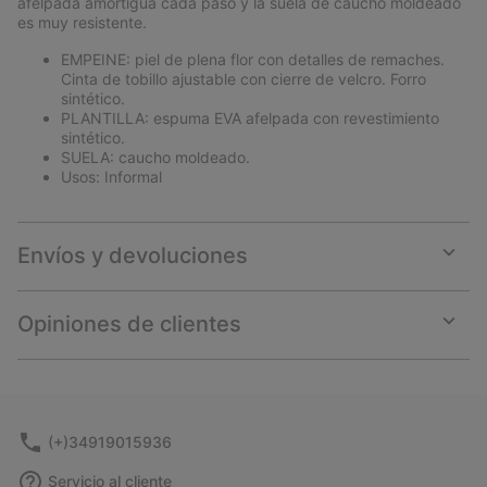
afelpada amortigua cada paso y la suela de caucho moldeado
es muy resistente.
EMPEINE: piel de plena flor con detalles de remaches.
Cinta de tobillo ajustable con cierre de velcro. Forro
sintético.
PLANTILLA: espuma EVA afelpada con revestimiento
sintético.
SUELA: caucho moldeado.
Usos: Informal
Envíos y devoluciones
Expan
or
collap
Opiniones de clientes
sectio
Expan
or
collap
sectio
(+)34919015936
Servicio al cliente