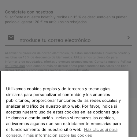
Conéctate con nosotros
Suscríbete a nuestro boletín y recibe un 15 % de descuento en tu primer
pedido al gastar 120 € en artículos no rebajados.
Suscripción
de
correo
Susc
electrónico
Al enviar tu dirección de correo electrónico, te estás suscribiendo a nuestro boletín y
recibirás un 15 % de descuento de bienvenida. Utilizaremos tu dirección para
informarte de novedades, ofertas y eventos promocionales. Consulta nuestra
Política
de Privacidad
para conocer más en detalle cómo procesaremos tus datos con fines
de ’marketing’ y cómo puedes revocar tu consentimiento.
Utilizamos cookies propias y de terceros y tecnologías
similares para personalizar el contenido y los anuncios
publicitarios, proporcionar funciones de las redes sociales y
analizar el tráfico de nuestro sitio web. Por favor, indica si
aceptas nuestro uso de estas cookies en las opciones que
TE DAMOS LA BIENVENIDA A
te damos a continuación. Incluso si rechazas las cookies,
SOREL.
activaremos algunas que son estrictamente necesarias para
POR FAVOR, SELECCIONA TU
España
el funcionamiento de nuestro sitio web.
Haz clic aquí para
PAÍS.
conseguir más información sobre las cookies