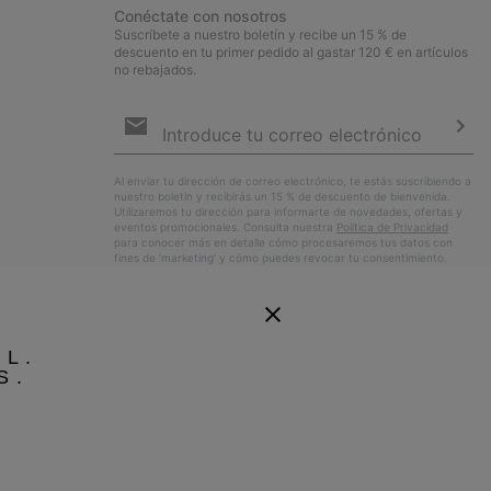
Conéctate con nosotros
Suscríbete a nuestro boletín y recibe un 15 % de
descuento en tu primer pedido al gastar 120 € en artículos
no rebajados.
Suscripción
de
correo
Susc
electrónico
Al enviar tu dirección de correo electrónico, te estás suscribiendo a
nuestro boletín y recibirás un 15 % de descuento de bienvenida.
Utilizaremos tu dirección para informarte de novedades, ofertas y
eventos promocionales. Consulta nuestra
Política de Privacidad
para conocer más en detalle cómo procesaremos tus datos con
fines de ’marketing’ y cómo puedes revocar tu consentimiento.
EL.
S.