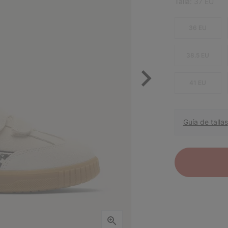
Talla:
37 EU
36 EU
38.5 EU
41 EU
Guía de tallas