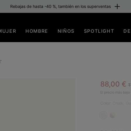
Rebajas de hasta -40 %, también en los superventas
MUJER
HOMBRE
NIÑOS
SPOTLIGHT
DE
r
R
Sale pric
88,00 €
1
SAL
El precio más bajo 
Color:
Chalk, G