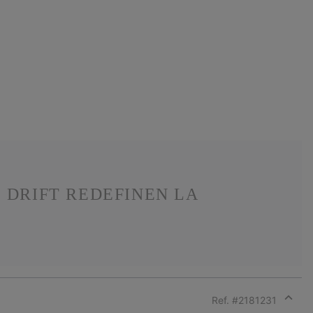
 DRIFT REDEFINEN LA
Ref. #
2181231
Expan