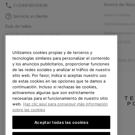
Acerca de Noso
(+)34919015936
Nuestra historia
Servicio al cliente
Oportunidades pro
Guía de tallas
Responsabilidad c
Guía de cuidado del calzado
Afíliese a SOREL
Formulario de contacto
Prensa
Utilizamos cookies propias y de terceros y
Devoluciones
tecnologías similares para personalizar el contenido
Accesibilidad: No
Desistir del contrato
y los anuncios publicitarios, proporcionar funciones
de las redes sociales y analizar el tráfico de nuestro
Estado del pedido
sitio web. Por favor, indica si aceptas nuestro uso
Envío
de estas cookies en las opciones que te damos a
continuación. Incluso si rechazas las cookies,
Pago
activaremos algunas que son estrictamente
TE
Preguntas frecuentes
necesarias para el funcionamiento de nuestro sitio
P
web.
Haz clic aquí para conseguir más información
sobre las cookies
Aceptar todas las cookies
España