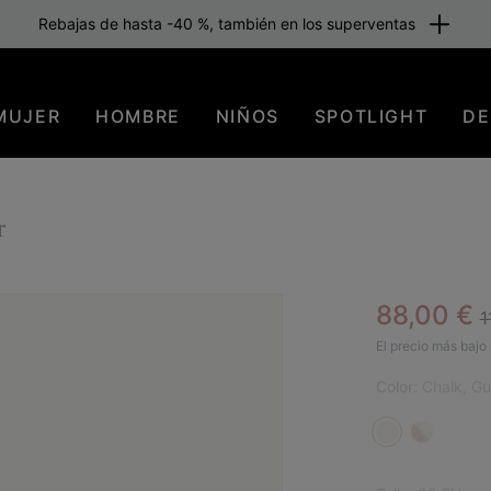
Rebajas de hasta -40 %, también en los superventas
MUJER
HOMBRE
NIÑOS
SPOTLIGHT
DE
r
R
Sale pric
88,00 €
1
SAL
El precio más bajo 
Color:
Chalk, G