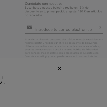
Conéctate con nosotros
Suscríbete a nuestro boletín y recibe un 15 % de
descuento en tu primer pedido al gastar 120 € en artículos
no rebajados.
Suscripción
de
correo
Susc
electrónico
Al enviar tu dirección de correo electrónico, te estás suscribiendo a
nuestro boletín y recibirás un 15 % de descuento de bienvenida.
Utilizaremos tu dirección para informarte de novedades, ofertas y
eventos promocionales. Consulta nuestra
Política de Privacidad
para conocer más en detalle cómo procesaremos tus datos con
fines de ’marketing’ y cómo puedes revocar tu consentimiento.
EL.
S.