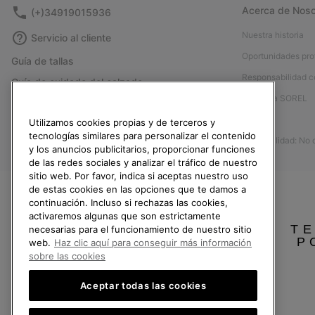
Acerca de Noso
(+)34919015936
Nuestra historia
Servicio al cliente
Oportunidades pro
Guía de tallas
Responsabilidad c
Guía de cuidado del calzado
Afíliese a SOREL
Formulario de contacto
Prensa
Utilizamos cookies propias y de terceros y
Devoluciones
tecnologías similares para personalizar el contenido
Accesibilidad: No
Desistir del contrato
y los anuncios publicitarios, proporcionar funciones
de las redes sociales y analizar el tráfico de nuestro
Estado del pedido
sitio web. Por favor, indica si aceptas nuestro uso
Envío
de estas cookies en las opciones que te damos a
continuación. Incluso si rechazas las cookies,
Pago
activaremos algunas que son estrictamente
TE
Preguntas frecuentes
necesarias para el funcionamiento de nuestro sitio
P
web.
Haz clic aquí para conseguir más información
sobre las cookies
Aceptar todas las cookies
España