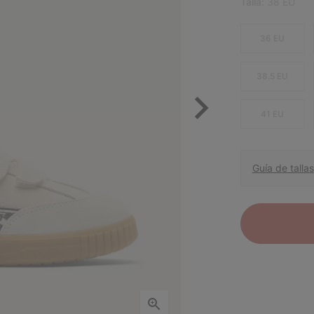
Talla:
38 EU
36 EU
38.5 EU
41 EU
Guía de tallas