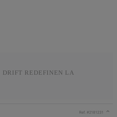
 DRIFT REDEFINEN LA
Ref. #
2181231
Expan