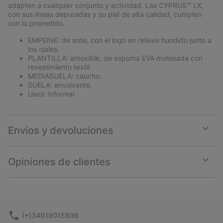
adapten a cualquier conjunto y actividad. Las CYPRUS™ LX,
con sus líneas depuradas y su piel de alta calidad, cumplen
con lo prometido.
EMPEINE: de ante, con el logo en relieve hundido junto a
los ojales.
PLANTILLA: amovible, de espuma EVA moldeada con
revestimiento textil.
MEDIASUELA: caucho.
SUELA: envolvente.
Usos: Informal
Envíos y devoluciones
Expan
or
collap
Opiniones de clientes
sectio
Expan
or
collap
sectio
(+)34919015936