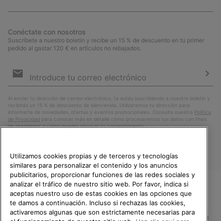
Conéctate con nosotros
Suscríbete a nuestro boletín y recibe un 15 % de descuento en tu primer
pedido al gastar 120 € en artículos no rebajados.
Suscripción
de
correo
Susc
electrónico
Al enviar tu dirección de correo electrónico, te estás suscribiendo a nuestro boletín y
recibirás un 15 % de descuento de bienvenida. Utilizaremos tu dirección para
informarte de novedades, ofertas y eventos promocionales. Consulta nuestra
Política
de Privacidad
para conocer más en detalle cómo procesaremos tus datos con fines
de ’marketing’ y cómo puedes revocar tu consentimiento.
Utilizamos cookies propias y de terceros y tecnologías
similares para personalizar el contenido y los anuncios
publicitarios, proporcionar funciones de las redes sociales y
analizar el tráfico de nuestro sitio web. Por favor, indica si
aceptas nuestro uso de estas cookies en las opciones que
TE DAMOS LA BIENVENIDA A
te damos a continuación. Incluso si rechazas las cookies,
SOREL.
activaremos algunas que son estrictamente necesarias para
POR FAVOR, SELECCIONA TU
España