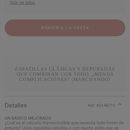
Guía de tallas
AÑADIR A LA CESTA
ZAPATILLAS CLÁSICAS Y DEPURADAS
QUE COMBINAN CON TODO. ¿MENOS
COMPLICACIONES? ¡MARCHANDO!
Detalles
Ref. #
2148711
Expan
or
UN BÁSICO MEJORADO
collap
¿Cuál es el calzado imprescindible que necesita todo fondo de
sectio
armario? Unas zapatillas sencillas y con mucho estilo que se