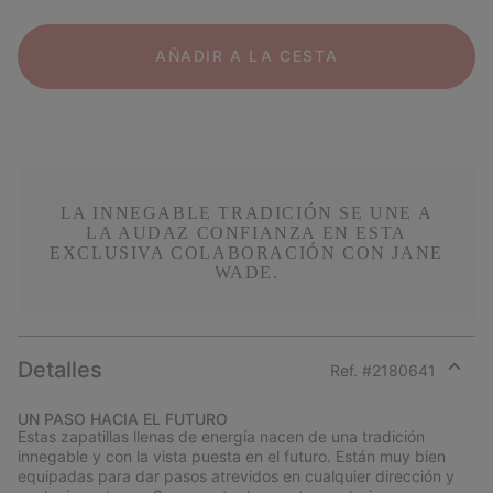
AÑADIR A LA CESTA
LA INNEGABLE TRADICIÓN SE UNE A
LA AUDAZ CONFIANZA EN ESTA
EXCLUSIVA COLABORACIÓN CON JANE
WADE.
Detalles
Ref. #
2180641
Expan
or
UN PASO HACIA EL FUTURO
collap
Estas zapatillas llenas de energía nacen de una tradición
sectio
innegable y con la vista puesta en el futuro. Están muy bien
equipadas para dar pasos atrevidos en cualquier dirección y