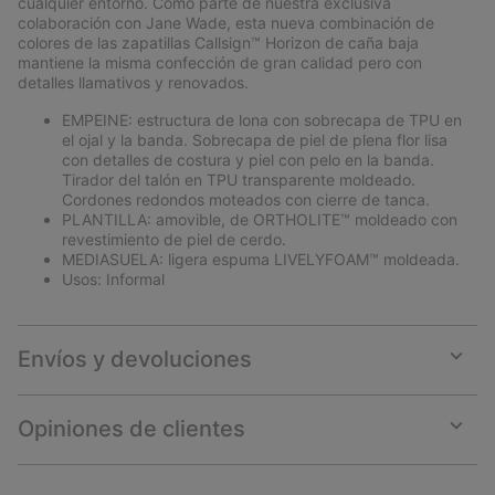
cualquier entorno. Como parte de nuestra exclusiva
colaboración con Jane Wade, esta nueva combinación de
colores de las zapatillas Callsign™ Horizon de caña baja
mantiene la misma confección de gran calidad pero con
detalles llamativos y renovados.
EMPEINE: estructura de lona con sobrecapa de TPU en
el ojal y la banda. Sobrecapa de piel de plena flor lisa
con detalles de costura y piel con pelo en la banda.
Tirador del talón en TPU transparente moldeado.
Cordones redondos moteados con cierre de tanca.
PLANTILLA: amovible, de ORTHOLITE™ moldeado con
revestimiento de piel de cerdo.
MEDIASUELA: ligera espuma LIVELYFOAM™ moldeada.
Usos: Informal
Envíos y devoluciones
Expan
or
collap
Opiniones de clientes
sectio
Expan
or
collap