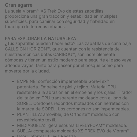
Gran agarre
La suela Vibram™ XS Trek Evo de estas zapatillas
proporciona una gran tracción y estabilidad en múltiples
superficies, para caminar con seguridad y fiabilidad en
todo tipo de terrenos urbanos.
PARA EXPLORAR LA NATURALEZA
¿Tus zapatillas pueden hacer esto? Las zapatillas de caña baja
CALLSIGN HORIZON™, que cuentan con la resistencia de
nuestras icónicas botas CARIBOU™, son increíblemente
cómodas y tienen un estilo moderno para seguirte el paso vaya
adonde vayas, tanto para pasear por el bosque como para
moverte por la ciudad.
EMPEINE: confección impermeable Gore-Tex™
patentada. Empeine de piel y tejido. Material TPU
resistente a la abrasión en el empeine y los ojales. Tirador
del talón en TPU transparente moldeado con el logo de
SOREL. Cordones redondos moteados con herretes con
la marca de SOREL. Los cordones no son impermeables.
PLANTILLA: amovible, de Ortholite™ moldeado con
revestimiento textil.
MEDIASUELA: ligera espuma LIVELYFOAM™ moldeada.
SUELA: compuesto moldeado XS TREK EVO de Vibram™.
Usos: Informal, Lluvia Pesada