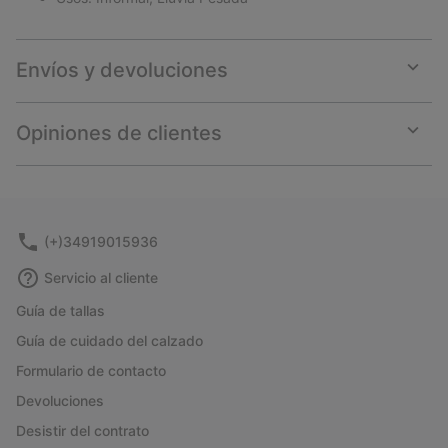
Envíos y devoluciones
Expan
or
collap
Opiniones de clientes
sectio
Expan
or
collap
sectio
(+)34919015936
Servicio al cliente
Guía de tallas
Guía de cuidado del calzado
Formulario de contacto
Devoluciones
Desistir del contrato