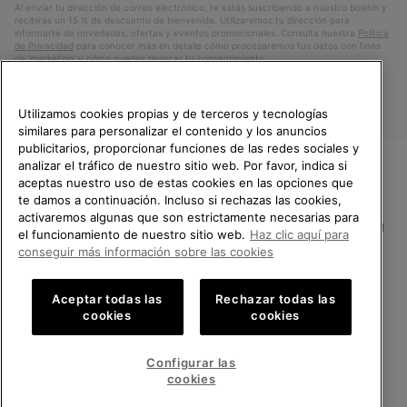
Al enviar tu dirección de correo electrónico, te estás suscribiendo a nuestro boletín y
recibirás un 15 % de descuento de bienvenida. Utilizaremos tu dirección para
informarte de novedades, ofertas y eventos promocionales. Consulta nuestra
Política
de Privacidad
para conocer más en detalle cómo procesaremos tus datos con fines
de ’marketing’ y cómo puedes revocar tu consentimiento.
Utilizamos cookies propias y de terceros y tecnologías
similares para personalizar el contenido y los anuncios
publicitarios, proporcionar funciones de las redes sociales y
analizar el tráfico de nuestro sitio web. Por favor, indica si
aceptas nuestro uso de estas cookies en las opciones que
TE DAMOS LA BIENVENIDA A
te damos a continuación. Incluso si rechazas las cookies,
SOREL.
activaremos algunas que son estrictamente necesarias para
POR FAVOR, SELECCIONA TU
España
el funcionamiento de nuestro sitio web.
Haz clic aquí para
PAÍS.
conseguir más información sobre las cookies
©
2026
SOREL.Reservados todos los derechos.
Compras en línea disponibles
Política de Privacidad
Condiciones De Uso
Terminos de Venta
Aceptar todas las
Rechazar todas las
cookies
cookies
Garantía
Cookies
Impressum
Public CBCR
United States
Compra
en
Configurar las
Servicio al cliente: Lu. - Vi. de 9:00 a 13:00 y de 14:00 a 18:00
línea
Spain
España
Compra
(+)34919015936
cookies
disponi
en