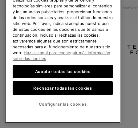
Utilizamos cookies propias y de terceros y
Devoluciones
tecnologías similares para personalizar el contenido
Accesibilidad: No
Desistir del contrato
y los anuncios publicitarios, proporcionar funciones
de las redes sociales y analizar el tráfico de nuestro
Estado del pedido
sitio web. Por favor, indica si aceptas nuestro uso
Envío
de estas cookies en las opciones que te damos a
continuación. Incluso si rechazas las cookies,
Pago
activaremos algunas que son estrictamente
TE
necesarias para el funcionamiento de nuestro sitio
Preguntas frecuentes
P
web.
Haz clic aquí para conseguir más información
sobre las cookies
Aceptar todas las cookies
España
Rechazar todas las cookies
©
2026
SOREL.Reservados todos los derechos.
Política de Privacidad
Condiciones De Uso
Terminos de Venta
Garantí
Configurar las cookies
Servicio al cliente: Lu. - Vi. de 9:00 a 13:00 y de 14:00 a 18:00
(+)34919015936