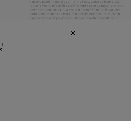
nuestro boletín y recibirás un 15 % de descuento de bienvenida.
Utilizaremos tu dirección para informarte de novedades, ofertas y
eventos promocionales. Consulta nuestra
Política de Privacidad
para conocer más en detalle cómo procesaremos tus datos con
fines de ’marketing’ y cómo puedes revocar tu consentimiento.
EL.
S.