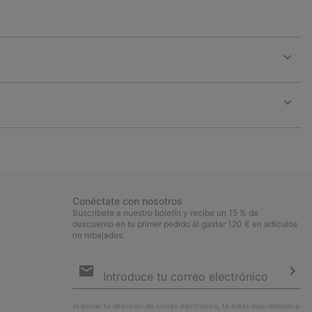
Expan
or
collap
sectio
Expan
or
collap
sectio
Conéctate con nosotros
Suscríbete a nuestro boletín y recibe un 15 % de
descuento en tu primer pedido al gastar 120 € en artículos
no rebajados.
Suscripción
de
correo
Susc
electrónico
Al enviar tu dirección de correo electrónico, te estás suscribiendo a