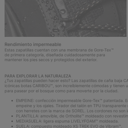
Rendimiento impermeable
Estas zapatillas cuentan con una membrana de Gore‑Tex™
de primera categoría, diseñada cuidadosamente para
mantener los pies secos y protegidos del exterior.
PARA EXPLORAR LA NATURALEZA
¿Tus zapatillas pueden hacer esto? Las zapatillas de caña baja
icónicas botas CARIBOU™, son increíblemente cómodas y tienen un
para pasear por el bosque como para moverte por la ciudad.
EMPEINE: confección impermeable Gore-Tex™ patentada. Empei
empeine y los ojales. Tirador del talón en TPU transpare
con herretes con la marca de SOREL. Los cordones no son 
PLANTILLA: amovible, de Ortholite™ moldeado con revestimi
MEDIASUELA: ligera espuma LIVELYFOAM™ moldeada.
SUELA: compuesto moldeado XS TREK EVO de Vibram™.