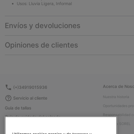
Usos: Lluvia Ligera, Informal
Envíos y devoluciones
Opiniones de clientes
Acerca de Noso
(+)34919015936
Nuestra historia
Servicio al cliente
Oportunidades pro
Guía de tallas
Responsabilidad c
Guía de cuidado del calzado
Afíliese a SOREL
Formulario de contacto
Prensa